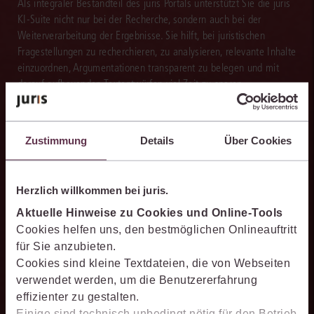
Als integraler Bestandteil des juris Portals unterstützt Sie die juris
KI-Suite nicht nur bei der Recherche, sondern auch bei der
Weiterverarbeitung der Ergebnisse. Sie hilft, bei juristischen
Fragestellungen zu recherchieren, zu analysieren, relevante Inhalte
einzuordnen, Argumentationen transparent zu belegen und mit
darauf aufbauenden Textentwürfen viel Zeit zu sparen.
Zustimmung
Details
Über Cookies
Effizienter recherchieren
Die juris KI-Suite ermöglicht Ihnen, nach ganzen Sachverhalten
Herzlich willkommen bei juris.
statt nur nach Stichworten zu recherchieren. So finden Sie
Aktuelle Hinweise zu Cookies und Online-Tools
relevante Inhalte schneller und erhalten Ergebnisse, mit denen
Cookies helfen uns, den bestmöglichen Onlineauftritt
Sie direkt weiterarbeiten können.
für Sie anzubieten.
Cookies sind kleine Textdateien, die von Webseiten
verwendet werden, um die Benutzererfahrung
effizienter zu gestalten.
Einige sind technisch unbedingt nötig für den Betrieb