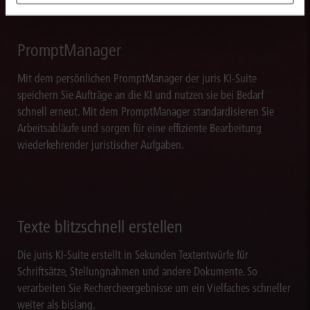
PromptManager
Mit dem persönlichen PromptManager der juris KI-Suite
speichern Sie Aufträge an die KI und nutzen sie bei Bedarf
schnell erneut. Mit dem PromptManager standardisieren Sie
Arbeitsabläufe und sorgen für eine effiziente Bearbeitung
wiederkehrender juristischer Aufgaben.
Texte blitzschnell erstellen
Die juris KI-Suite erstellt in Sekunden Textentwürfe für
Schriftsätze, Stellungnahmen und andere Dokumente. So
verarbeiten Sie Rechercheergebnisse um ein Vielfaches schneller
weiter als bislang.