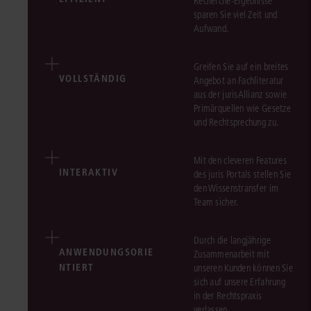
Recherche-Ergebnisse
sparen Sie viel Zeit und
Aufwand.
Greifen Sie auf ein breites
VOLLSTÄNDIG
Angebot an Fachliteratur
aus der jurisAllianz sowie
Primärquellen wie Gesetze
und Rechtsprechung zu.
Mit den cleveren Features
INTERAKTIV
des juris Portals stellen Sie
den Wissenstransfer im
Team sicher.
Durch die langjährige
ANWENDUNGSORIE
Zusammenarbeit mit
NTIERT
unseren Kunden können Sie
sich auf unsere Erfahrung
in der Rechtspraxis
verlassen.