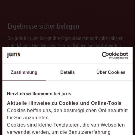
Ergebnisse sicher belegen
Die juris KI-Suite belegt ihre Ergebnisse mit nachvollziehbaren,
zitierfähigen Quellenverweisen. So können Sie die Antworten
transparent prüfen, fachlich einordnen und auf einer belastbaren
Grundlage weiterverarbeiten.
Zustimmung
Details
Über Cookies
Herzlich willkommen bei juris.
Schneller analysieren
Aktuelle Hinweise zu Cookies und Online-Tools
Die juris KI-Suite beschleunigt die Analyse komplexer
Cookies helfen uns, den bestmöglichen Onlineauftritt
juristischer Fragestellungen. Sie hilft dabei, Sachverhalte
für Sie anzubieten.
einzuordnen, Zusammenhänge zu erkennen und belastbare
Cookies sind kleine Textdateien, die von Webseiten
Ansatzpunkte für die weitere Bearbeitung zu gewinnen. Dabei
verwendet werden, um die Benutzererfahrung