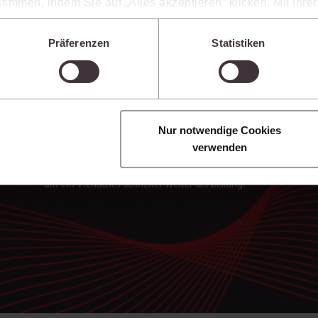
timmen, indem Sie auf „Alles akzeptieren“ klicken. Mit Ihr
den, dass die mittels der Cookies erhobenen Daten mögliche
n, die ein niedrigeres Datenschutzniveau als die EU aufwe
Präferenzen
Statistiken
Sie jederzeit individuell anpassen. Weitere Infos finden Si
 unseren
Hinweisen zum Datenschutz
.
Texte blitzschnell erstellen
Nur notwendige Cookies
Die juris KI-Suite erstellt in Sekunden Textentwürfe
verwenden
für Schriftsätze, Stellungnahmen und andere
Dokumente. So verarbeiten Sie Rechercheergebnisse
um ein Vielfaches schneller weiter als bislang.