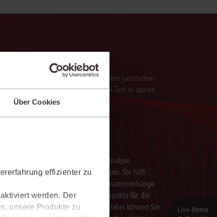
verarbeitung der Ergebnisse. Sie hilft, bei juristischen
 darauf aufbauenden Textentwürfen viel Zeit zu sparen.
Über Cookies
Schneller analysieren
Die juris KI-Suite beschleunigt die Analyse
komplexer juristischer Fragestellungen. Sie hilft
rerfahrung effizienter zu
dabei, Sachverhalte einzuordnen, Zusammenhänge
zu erkennen und belastbare Ansatzpunkte für die
aktiviert werden. Der
weitere Bearbeitung zu gewinnen. Dabei können Sie
n, unsere Produkte zu
Live‑Demo