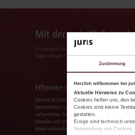
Mit der juris KI-Suite d
Als integraler Bestandteil des juris Portals unterstützt 
Fragestellungen zu recherchieren, zu analysieren, rele
Zustimmung
Herzlich willkommen bei juri
Effizienter recherchieren
Aktuelle Hinweise zu Coo
Die juris KI-Suite ermöglicht Ihnen, nach ganzen
Cookies helfen uns, den be
Sachverhalten statt nur nach Stichworten zu
Cookies sind kleine Textda
recherchieren. So finden Sie relevante Inhalte
gestalten.
schneller und erhalten Ergebnisse, mit denen Sie
Einige sind technisch unbe
direkt weiterarbeiten können.
Verwendung von Cookies, d