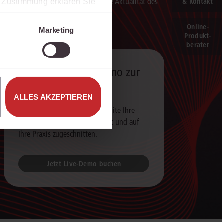
sich auf die Quellenqualität und die Aktualität des
& Kontakt
er Zustimmung erklären Sie
juris Datenraums verlassen.
rweise in Drittländer (z.B.
isen.
Online-
Marketing
Produkt­
e unter den Einstellungen
berater
15 Minuten Live-Demo zur
juris KI-Suite
ALLES AKZEPTIEREN
Erfahren Sie, wie die juris KI-Suite Ihre
Arbeit unterstützt – live erklärt und auf
Ihre Praxis zugeschnitten.
Jetzt Live-Demo buchen