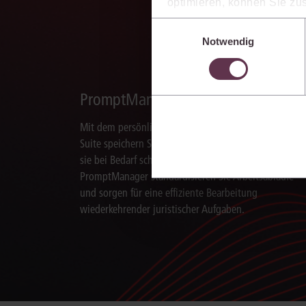
optimieren, können Sie zus
sich auch damit einverstan
Einwilligungsauswahl
die USA) übermittelt werde
Notwendig
Ihre Einstellungen können 
im Cookiebanner sowie in
PromptManager
Mit dem persönlichen PromptManager der juris KI-
Suite speichern Sie Aufträge an die KI und nutzen
sie bei Bedarf schnell erneut. Mit dem
PromptManager standardisieren Sie Arbeitsabläufe
und sorgen für eine effiziente Bearbeitung
wiederkehrender juristischer Aufgaben.