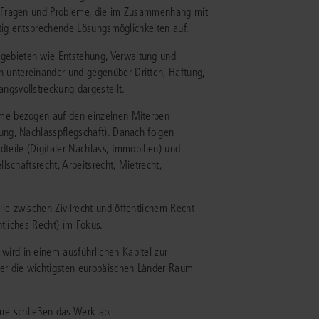
e Fragen und Probleme, die im Zusammenhang mit
itig entsprechende Lösungsmöglichkeiten auf.
IS AKADEMIE
gebieten wie Entstehung, Verwaltung und
ziert und zertifiziert: Online-
 untereinander und gegenüber Dritten, Haftung,
ildungen
für Fachanwälte
in allen
ienstrecht
ngsvollstreckung dargestellt.
gen Fachgebieten.
echt
eme bezogen auf den einzelnen Miterben
ung, Nachlasspflegschaft). Danach folgen
dteile (Digitaler Nachlass, Immobilien) und
mehr erfahren
llschaftsrecht, Arbeitsrecht, Mietrecht,
le zwischen Zivilrecht und öffentlichem Recht
ntliches Recht) im Fokus.
uristen
ird in einem ausführlichen Kapitel zur
er die wichtigsten europäischen Länder Raum
Online-Produktberater starten
Alle Kontaktmöglichkeiten
echt
re schließen das Werk ab.
 und