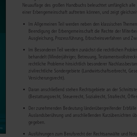
chen
Sie
Neuauflage des großen Handbuchs beleuchtet umfänglich all
Vereine und Verbände
die
ier
Finden Sie Lösungen und Inhalte, die zu Ihrem Fachgebiet passen.
einer Erbengemeinschaft auftreten können, und zeigt gleichze
JURIS BUSINESS
JUR
l,
WEITERE SERVICES
Unternehmen
Arbeitsrecht
Notare
Im Allgemeinen Teil werden neben den klassischen Themen
e
Praxisnah und intuitiv: Schutz vor rechtlichen
Qualifi
eit
Beendigung der Erbengemeinschaft die Rechte der Miterben
FAQ
Referendariat
Risiken
für Unternehmen, Institutionen
Fortb
Außenwirtschaftsrecht
Öffentliches D
er
ten
Ausgleichung, Prozessführung, Erbscheinsverfahren und Zwa
l
und Steuerberater
.
wichti
en
e
Downloads
Studium und Hochschule
ortal
Bankrecht
Öffentliches R
Im Besonderen Teil werden zunächst die rechtlichen Probl
behandelt (Minderjähriger, Betreuung, Testamentsvollstreck
Veranstaltungen
Compliance
Sozialrecht
rechtliche Probleme hinsichtlich besonderer Nachlassbestan
mehr erfahren
zivilrechtliche Sondergebiete (Landwirtschaftserbrecht, Gese
juris PraxisReporte
Datenschutzrecht
Steuerrecht
Versicherungsrecht).
Erbrecht
Strafrecht
Daran anschließend stehen Rechtsgebiete an der Schnittstel
(Bestattungsrecht, Steuerrecht, Sozialrecht, Strafrecht, Öffe
Familienrecht
Unternehmensj
Der zunehmenden Bedeutung länderübergreifender Erbfälle w
Handels- und Gesellschaftsrecht
Verkehrsrecht
Auslandsberührung und anschließenden Kurzübersichten üb
66-4466
(Mo-Do 9-18 Uhr, Fr 9-17 Uhr).
gegeben.
Insolvenzrecht
Versicherungsr
1 5866-4422
(Mo-Fr 8-18 Uhr).
duktberater für eine erste Produktempfehlung.
Ausführungen zum Berufsrecht der Rechtsanwälte und Nota
IT-und Medienrecht
Wettbewerbs-