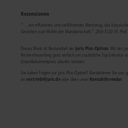
Immaterialgüte
Kanzleimanagement
Rezensionen
Zivil- und Zivi
Medizinrecht
"… ein effizientes und zielführendes Werkzeug, das klassisch
Gestalten zum Wohle der Mandantschaft."
ZErb 5/2019, Prof
Miet- und Wohneigentumsrecht
juris Plus-Option
Dieses Werk ist Bestandteil der
. Mit der j
Rechercheumfang ganz einfach um zusätzliche Top-Literatur un
Einzeldokumentpreis abrufen können.
Sie haben Fragen zur juris Plus-Option? Kontaktieren Sie uns
vertrieb@juris.de
Kontaktformular
an
oder über unser
.