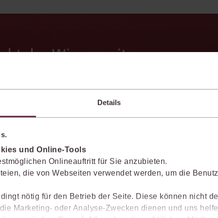
enkt das Wissen mit.
Sie die juris KI-Suite nicht nur bei der Recherche, sondern auch bei der Weiter
vante Inhalte einzuordnen, Argumentationen transparent zu belegen und mit
Details
s.
Ergebnisse sicher belegen
kies und Online-Tools
Die juris KI-Suite belegt ihre Ergebnisse mit
stmöglichen Onlineauftritt für Sie anzubieten.
nachvollziehbaren, zitierfähigen Quellenverweisen.
teien, die von Webseiten verwendet werden, um die Benutze
So können Sie die Antworten transparent prüfen,
fachlich einordnen und auf einer belastbaren
dingt nötig für den Betrieb der Seite. Diese können nicht de
Grundlage weiterverarbeiten.
ie Marketing- oder Analyse-Zwecken dienen und uns helfe