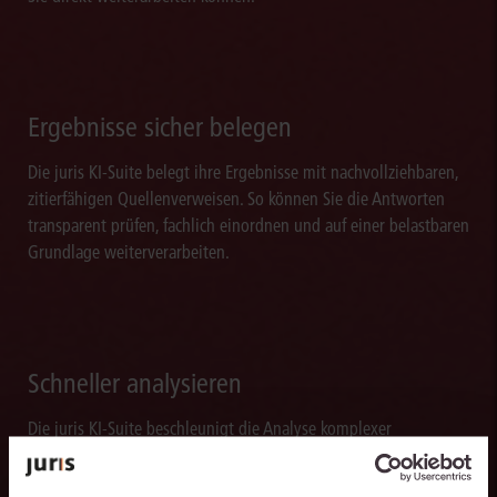
Ergebnisse sicher belegen
Die juris KI-Suite belegt ihre Ergebnisse mit nachvollziehbaren,
zitierfähigen Quellenverweisen. So können Sie die Antworten
transparent prüfen, fachlich einordnen und auf einer belastbaren
Grundlage weiterverarbeiten.
Schneller analysieren
Die juris KI-Suite beschleunigt die Analyse komplexer
juristischer Fragestellungen. Sie hilft dabei, Sachverhalte
einzuordnen, Zusammenhänge zu erkennen und belastbare