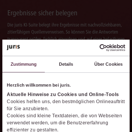
Ergebnisse sicher belegen
Die juris KI-Suite belegt ihre Ergebnisse mit nachvollziehbaren,
zitierfähigen Quellenverweisen. So können Sie die Antworten
transparent prüfen, fachlich einordnen und auf einer belastbaren
Grundlage weiterverarbeiten.
Zustimmung
Details
Über Cookies
Schneller analysieren
Herzlich willkommen bei juris.
Die juris KI-Suite beschleunigt die Analyse komplexer
Aktuelle Hinweise zu Cookies und Online-Tools
juristischer Fragestellungen. Sie hilft dabei, Sachverhalte
Cookies helfen uns, den bestmöglichen Onlineauftritt
einzuordnen, Zusammenhänge zu erkennen und belastbare
für Sie anzubieten.
Ansatzpunkte für die weitere Bearbeitung zu gewinnen. Dabei
Cookies sind kleine Textdateien, die von Webseiten
können Sie sich auf die Quellenqualität und die Aktualität des
verwendet werden, um die Benutzererfahrung
juris Datenraums verlassen.
effizienter zu gestalten.