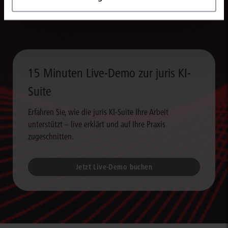
verarbeiten Sie Rechercheergebnisse um ein Vielfaches schneller
weiter als bislang.
15 Minuten Live-Demo zur juris KI-
Suite
Erfahren Sie, wie die juris KI-Suite Ihre Arbeit
unterstützt – live erklärt und auf Ihre Praxis
zugeschnitten.
Jetzt Live-Demo buchen