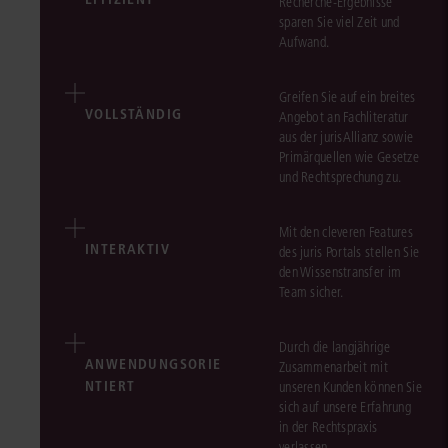
Recherche-Ergebnisse
sparen Sie viel Zeit und
Aufwand.
Greifen Sie auf ein breites
VOLLSTÄNDIG
Angebot an Fachliteratur
aus der jurisAllianz sowie
Primärquellen wie Gesetze
und Rechtsprechung zu.
Mit den cleveren Features
INTERAKTIV
des juris Portals stellen Sie
den Wissenstransfer im
Team sicher.
Durch die langjährige
ANWENDUNGSORIE
Zusammenarbeit mit
NTIERT
unseren Kunden können Sie
sich auf unsere Erfahrung
in der Rechtspraxis
verlassen.