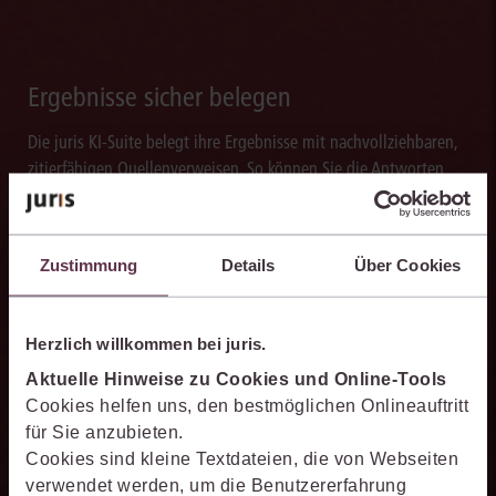
Ergebnisse sicher belegen
Die juris KI-Suite belegt ihre Ergebnisse mit nachvollziehbaren,
zitierfähigen Quellenverweisen. So können Sie die Antworten
transparent prüfen, fachlich einordnen und auf einer belastbaren
Grundlage weiterverarbeiten.
Zustimmung
Details
Über Cookies
Herzlich willkommen bei juris.
Schneller analysieren
Aktuelle Hinweise zu Cookies und Online-Tools
Die juris KI-Suite beschleunigt die Analyse komplexer
Cookies helfen uns, den bestmöglichen Onlineauftritt
juristischer Fragestellungen. Sie hilft dabei, Sachverhalte
für Sie anzubieten.
einzuordnen, Zusammenhänge zu erkennen und belastbare
Cookies sind kleine Textdateien, die von Webseiten
Ansatzpunkte für die weitere Bearbeitung zu gewinnen. Dabei
verwendet werden, um die Benutzererfahrung