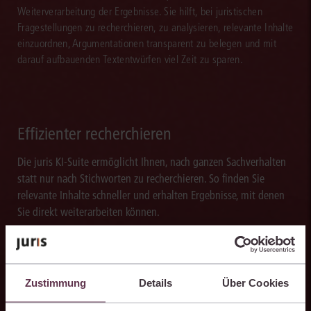
Weiterverarbeitung der Ergebnisse. Sie hilft, bei juristischen
Fragestellungen zu recherchieren, zu analysieren, relevante Inhalte
einzuordnen, Argumentationen transparent zu belegen und mit
darauf aufbauenden Textentwürfen viel Zeit zu sparen.
Effizienter recherchieren
Die juris KI-Suite ermöglicht Ihnen, nach ganzen Sachverhalten
statt nur nach Stichworten zu recherchieren. So finden Sie
relevante Inhalte schneller und erhalten Ergebnisse, mit denen
Sie direkt weiterarbeiten können.
Zustimmung
Details
Über Cookies
Ergebnisse sicher belegen