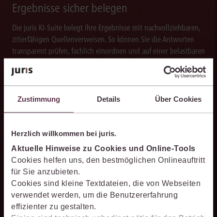
Ergebnisse sicher belegen
Die juris KI-Suite belegt ihre Ergebnisse mit nachvollziehbaren,
zitierfähigen Quellenverweisen. So können Sie die Antworten
transparent prüfen, fachlich einordnen und auf einer belastbaren
Grundlage weiterverarbeiten.
Zustimmung
Details
Über Cookies
Schneller analysieren
Herzlich willkommen bei juris.
Die juris KI-Suite beschleunigt die Analyse komplexer
Aktuelle Hinweise zu Cookies und Online-Tools
juristischer Fragestellungen. Sie hilft dabei, Sachverhalte
Cookies helfen uns, den bestmöglichen Onlineauftritt
einzuordnen, Zusammenhänge zu erkennen und belastbare
für Sie anzubieten.
Ansatzpunkte für die weitere Bearbeitung zu gewinnen. Dabei
Cookies sind kleine Textdateien, die von Webseiten
können Sie sich auf die Quellenqualität und die Aktualität des
verwendet werden, um die Benutzererfahrung
juris Datenraums verlassen.
effizienter zu gestalten.