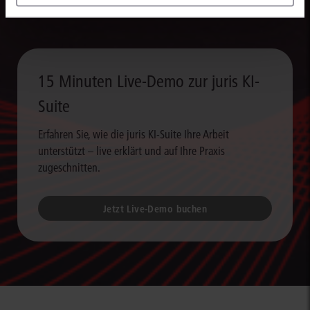
15 Minuten Live-Demo zur juris KI-
Suite
Erfahren Sie, wie die juris KI-Suite Ihre Arbeit
unterstützt – live erklärt und auf Ihre Praxis
zugeschnitten.
Jetzt Live-Demo buchen