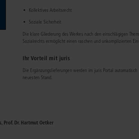
Immaterialgüte
Kollektives Arbeitsrecht
Kanzleimanagement
Zivil- und Zivi
Soziale Sicherheit
Medizinrecht
Die klare Gliederung des Werkes nach den einschlägigen The
Miet- und Wohneigentumsrecht
Sozialrechts ermöglicht einen raschen und unkomplizierten Ein
Ihr Vorteil mit juris
Die Ergänzungslieferungen werden im juris Portal automatisch
neuesten Stand.
s
,
Prof. Dr. Hartmut Oetker