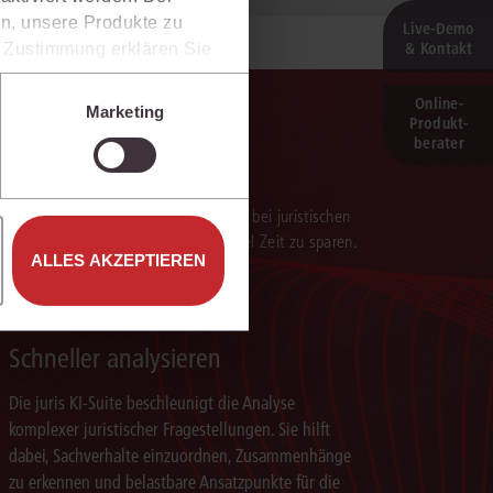
n, unsere Produkte zu
Live‑Demo
& Kontakt
er Zustimmung erklären Sie
rweise in Drittländer (z.B.
isen.
Online-
Marketing
Produkt­
e unter den Einstellungen
berater
verarbeitung der Ergebnisse. Sie hilft, bei juristischen
 darauf aufbauenden Textentwürfen viel Zeit zu sparen.
ALLES AKZEPTIEREN
Schneller analysieren
Die juris KI-Suite beschleunigt die Analyse
komplexer juristischer Fragestellungen. Sie hilft
dabei, Sachverhalte einzuordnen, Zusammenhänge
zu erkennen und belastbare Ansatzpunkte für die