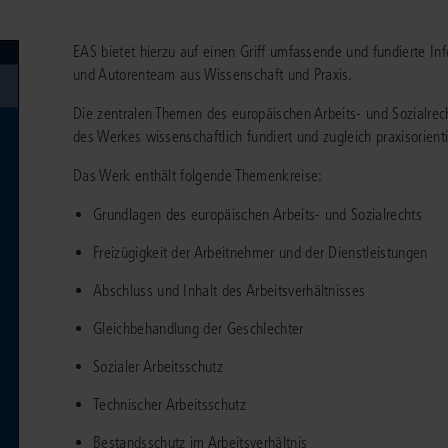
chen
Sie
Vereine und Verbände
die
ier
Finden Sie Lösungen und Inhalte, die zu Ihrem Fachgebiet passen.
EAS bietet hierzu auf einen Griff umfassende und fundierte I
JURIS BUSINESS
JUR
l,
WEITERE SERVICES
Unternehmen
Arbeitsrecht
Notare
und Autorenteam aus Wissenschaft und Praxis.
e
Praxisnah und intuitiv: Schutz vor rechtlichen
Qualifi
eit
FAQ
Referendariat
Risiken
für Unternehmen, Institutionen
Fortb
Die zentralen Themen des europäischen Arbeits- und Sozialre
Außenwirtschaftsrecht
Öffentliches D
er
ten
l
und Steuerberater
.
wichti
en
e
des Werkes wissenschaftlich fundiert und zugleich praxisorientie
Downloads
Studium und Hochschule
ortal
Bankrecht
Öffentliches R
Das Werk enthält folgende Themenkreise:
Veranstaltungen
Compliance
Sozialrecht
Grundlagen des europäischen Arbeits- und Sozialrechts
mehr erfahren
juris PraxisReporte
Datenschutzrecht
Steuerrecht
Freizügigkeit der Arbeitnehmer und der Dienstleistungen
Erbrecht
Strafrecht
Abschluss und Inhalt des Arbeitsverhältnisses
Familienrecht
Unternehmensj
Gleichbehandlung der Geschlechter
Handels- und Gesellschaftsrecht
Verkehrsrecht
Sozialer Arbeitsschutz
66-4466
(Mo-Do 9-18 Uhr, Fr 9-17 Uhr).
Insolvenzrecht
Versicherungsr
Technischer Arbeitsschutz
1 5866-4422
(Mo-Fr 8-18 Uhr).
duktberater für eine erste Produktempfehlung.
Bestandsschutz im Arbeitsverhältnis
IT-und Medienrecht
Wettbewerbs-