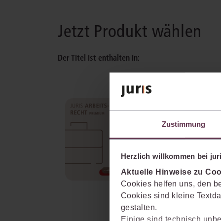
Jetzt Produkt wählen
Der Titel ist enthalten in:
juris Arbeitsrecht Premiu
Sie recherchieren alle Fragen de
Zustimmung
Arbeitsrechts bis hin zu
Nischenthemen, immer in
Verbindung mit den aktuellen
Herzlich willkommen bei juri
Entscheidungen und Vorschrifte
Aktuelle Hinweise zu Coo
mehr Informationen
Cookies helfen uns, den be
Cookies sind kleine Textda
gestalten.
Einige sind technisch unbe