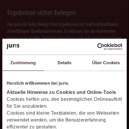
Ergebnisse sicher belegen
Die juris KI-Suite belegt ihre Ergebnisse mit nachvollziehbaren,
zitierfähigen Quellenverweisen. So können Sie die Antworten
transparent prüfen, fachlich einordnen und auf einer belastbaren
Grundlage weiterverarbeiten.
Zustimmung
Details
Über Cookies
Schneller analysieren
Herzlich willkommen bei juris.
Die juris KI-Suite beschleunigt die Analyse komplexer
Aktuelle Hinweise zu Cookies und Online-Tools
juristischer Fragestellungen. Sie hilft dabei, Sachverhalte
Cookies helfen uns, den bestmöglichen Onlineauftritt
einzuordnen, Zusammenhänge zu erkennen und belastbare
für Sie anzubieten.
Ansatzpunkte für die weitere Bearbeitung zu gewinnen. Dabei
Cookies sind kleine Textdateien, die von Webseiten
können Sie sich auf die Quellenqualität und die Aktualität des
verwendet werden, um die Benutzererfahrung
juris Datenraums verlassen.
effizienter zu gestalten.