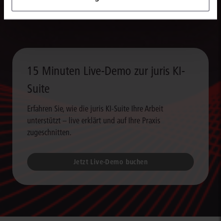
verarbeiten Sie Rechercheergebnisse um ein Vielfaches schneller
weiter als bislang.
15 Minuten Live-Demo zur juris KI-
Suite
Erfahren Sie, wie die juris KI-Suite Ihre Arbeit
unterstützt – live erklärt und auf Ihre Praxis
zugeschnitten.
Jetzt Live-Demo buchen