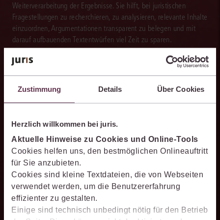
Weiterverarbeitung der Ergebnisse. Sie hilft, bei juristischen
Fragestellungen zu recherchieren, zu analysieren, relevante Inhalte
einzuordnen, Argumentationen transparent zu belegen und mit
darauf aufbauenden Textentwürfen viel Zeit zu sparen.
Zustimmung
Details
Über Cookies
Effizienter recherchieren
Die juris KI-Suite ermöglicht Ihnen, nach ganzen Sachverhalten
statt nur nach Stichworten zu recherchieren. So finden Sie
Herzlich willkommen bei juris.
relevante Inhalte schneller und erhalten Ergebnisse, mit denen
Aktuelle Hinweise zu Cookies und Online-Tools
Sie direkt weiterarbeiten können.
Cookies helfen uns, den bestmöglichen Onlineauftritt
für Sie anzubieten.
Cookies sind kleine Textdateien, die von Webseiten
verwendet werden, um die Benutzererfahrung
effizienter zu gestalten.
Ergebnisse sicher belegen
Einige sind technisch unbedingt nötig für den Betrieb