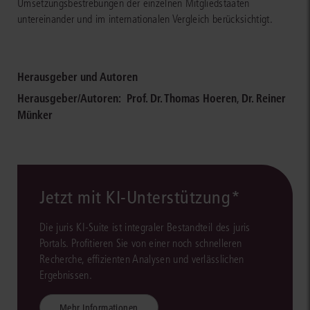
Umsetzungsbestrebungen der einzelnen Mitgliedstaaten
untereinander und im internationalen Vergleich berücksichtigt.
Herausgeber und Autoren
Herausgeber/Autoren:
Prof. Dr. Thomas Hoeren
,
Dr. Reiner
Münker
Jetzt mit KI-Unterstützung*
Die juris KI-Suite ist integraler Bestandteil des juris
Portals. Profitieren Sie von einer noch schnelleren
Recherche, effizienten Analysen und verlässlichen
Ergebnissen.
Mehr Informationen