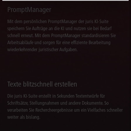
PromptManager
Mit dem persönlichen PromptManager der juris KI-Suite
speichern Sie Aufträge an die KI und nutzen sie bei Bedarf
schnell erneut. Mit dem PromptManager standardisieren Sie
Arbeitsabläufe und sorgen für eine effiziente Bearbeitung
wiederkehrender juristischer Aufgaben.
Texte blitzschnell erstellen
Die juris KI-Suite erstellt in Sekunden Textentwürfe für
Schriftsätze, Stellungnahmen und andere Dokumente. So
verarbeiten Sie Rechercheergebnisse um ein Vielfaches schneller
weiter als bislang.