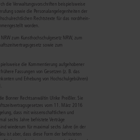
ch die Verwaltungsvorschriften beispielsweise
rrecht
erufung sowie die Personalangelegenheiten der
lprozessrecht
hschulrechtlichen Rechtstexte für das nordrhein-
mmengestellt worden.
tz NRW zum Kunsthochschulgesetz NRW, zum
aftszeitvertragsgesetz sowie zum
beispielsweise die Kommentierung aufgehobener
frühere Fassungen von Gesetzen (z. B. das
enkonten und Erhebung von Hochschulgebühren)
.
e Bonner Rechtsanwältin Ulrike Preißler. Sie
aftszeitvertragsgesetzes vom 11. März 2016
egelung, dass mit wissenschaftlichen und
imal sechs Jahre befristete Verträge
ind wiederum für maximal sechs Jahre (in der
eu ist aber, dass diese Form der befristeten