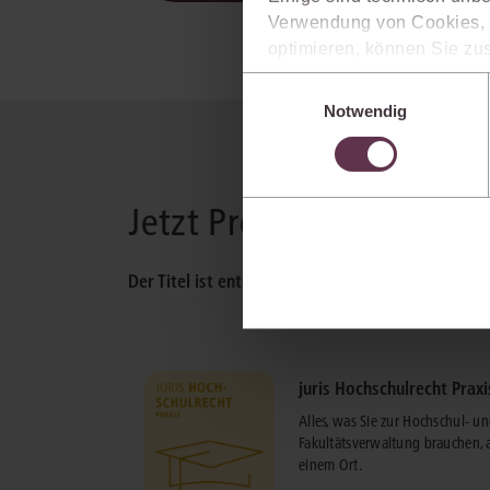
Verwendung von Cookies, d
optimieren, können Sie zus
sich auch damit einverstan
Einwilligungsauswahl
die USA) übermittelt werde
Notwendig
Ihre Einstellungen können 
im Cookiebanner sowie in
Jetzt Produkt wählen
Der Titel ist enthalten in:
juris Hochschulrecht Praxi
Alles, was Sie zur Hochschul- u
Fakultätsverwaltung brauchen, 
einem Ort.