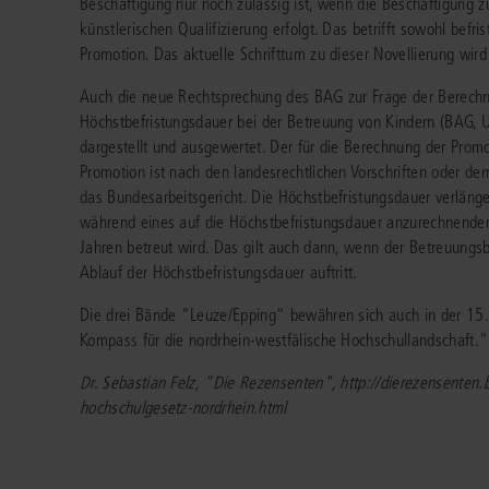
Beschäftigung nur noch zulässig ist, wenn die Beschäftigung z
künstlerischen Qualifizierung erfolgt. Das betrifft sowohl befri
Promotion. Das aktuelle Schrifttum zu dieser Novellierung wir
Auch die neue Rechtsprechung des BAG zur Frage der Berechn
Höchstbefristungsdauer bei der Betreuung von Kindern (BAG, 
dargestellt und ausgewertet. Der für die Berechnung der Prom
Promotion ist nach den landesrechtlichen Vorschriften oder dem
das Bundesarbeitsgericht. Die Höchstbefristungsdauer verlänge
während eines auf die Höchstbefristungsdauer anzurechnenden
Jahren betreut wird. Das gilt auch dann, wenn der Betreuungsbe
Ablauf der Höchstbefristungsdauer auftritt.
Die drei Bände "Leuze/Epping" bewähren sich auch in der 15. 
Kompass für die nordrhein-westfälische Hochschullandschaft."
Dr. Sebastian Felz, "Die Rezensenten", http://dierezensenten
hochschulgesetz-nordrhein.html