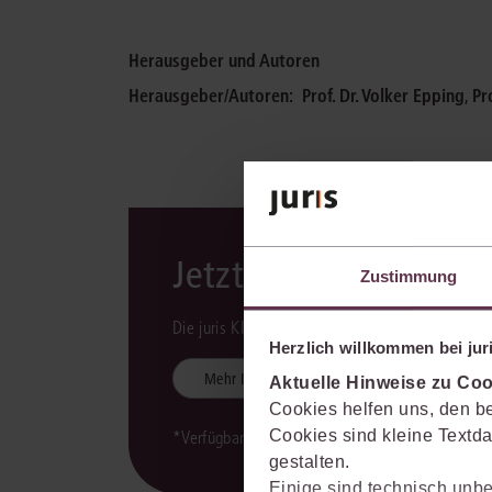
Herausgeber und Autoren
Herausgeber/Autoren:
Prof. Dr. Volker Epping
,
Pr
Jetzt mit KI-Unterst
Zustimmung
Die juris KI-Suite ist integraler Bestandteil des 
Herzlich willkommen bei juri
Mehr Informationen
Aktuelle Hinweise zu Coo
Cookies helfen uns, den be
Cookies sind kleine Textda
*Verfügbarkeit der juris KI-Suite kann variieren.
gestalten.
Einige sind technisch unbe