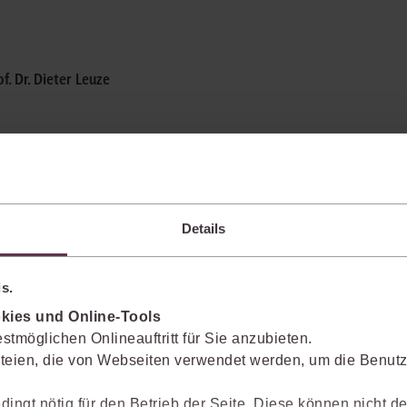
of. Dr. Dieter Leuze
ützung*
Details
juris Portals. Profitieren Sie von einer noch schnelleren Recherche, effizient
s.
kies und Online-Tools
stmöglichen Onlineauftritt für Sie anzubieten.
teien, die von Webseiten verwendet werden, um die Benutze
 Separates Angebot erforderlich.
dingt nötig für den Betrieb der Seite. Diese können nicht de