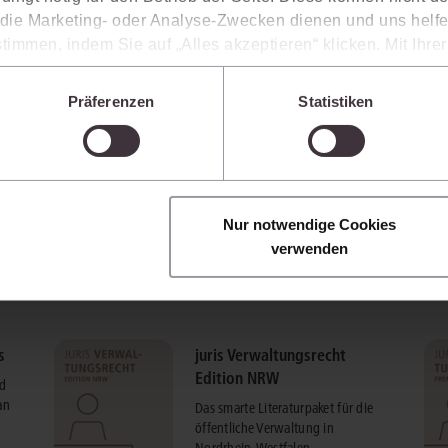
ie Marketing- oder Analyse-Zwecken dienen und uns helfe
timmen, indem Sie auf „Alles akzeptieren“ klicken. Mit Ihr
den, dass die mittels der Cookies erhobenen Daten mögliche
n, die ein niedrigeres Datenschutzniveau als die EU aufwe
Präferenzen
Statistiken
Sie jederzeit individuell anpassen. Weitere Infos finden Si
 unseren
Hinweisen zum Datenschutz
.
Nur notwendige Cookies
verwenden
s
juris Verwaltungsrecht
Edition NRW
nd
an
Das smarte Literaturpaket für die
öffentliche Verwaltung in
Nordrhein-Westfalen.