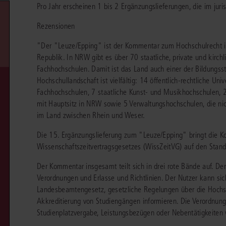
Pro Jahr erscheinen 1 bis 2 Ergänzungslieferungen, die im juris
chen
Sie
Vereine und Verbände
die
ier
Finden Sie Lösungen und Inhalte, die zu Ihrem Fachgebiet passen.
Rezensionen
JURIS BUSINESS
JUR
l,
WEITERE SERVICES
Unternehmen
Arbeitsrecht
Notare
"Der "Leuze/Epping" ist der Kommentar zum Hochschulrecht i
e
Praxisnah und intuitiv: Schutz vor rechtlichen
Qualifi
eit
FAQ
Referendariat
Risiken
für Unternehmen, Institutionen
Fortb
Republik. In NRW gibt es über 70 staatliche, private und kirch
Außenwirtschaftsrecht
Öffentliches D
er
ten
l
und Steuerberater
.
wichti
en
e
Fachhochschulen. Damit ist das Land auch einer der Bildungss
Downloads
Studium und Hochschule
ortal
Bankrecht
Öffentliches R
Hochschullandschaft ist vielfältig: 14 öffentlich-rechtliche Univ
Fachhochschulen, 7 staatliche Kunst- und Musikhochschulen, 2
Veranstaltungen
Compliance
Sozialrecht
mit Hauptsitz in NRW sowie 5 Verwaltungshochschulen, die nich
mehr erfahren
im Land zwischen Rhein und Weser.
juris PraxisReporte
Datenschutzrecht
Steuerrecht
Die 15. Ergänzungslieferung zum "Leuze/Epping" bringt die 
Erbrecht
Strafrecht
Wissenschaftszeitvertragsgesetzes (WissZeitVG) auf den Sta
Familienrecht
Unternehmensj
Der Kommentar insgesamt teilt sich in drei rote Bände auf. Der 
Verordnungen und Erlasse und Richtlinien. Der Nutzer kann si
Handels- und Gesellschaftsrecht
Verkehrsrecht
Landesbeamtengesetz, gesetzliche Regelungen über die Hochs
66-4466
(Mo-Do 9-18 Uhr, Fr 9-17 Uhr).
Akkreditierung von Studiengängen informieren. Die Verordnung
Insolvenzrecht
Versicherungsr
1 5866-4422
(Mo-Fr 8-18 Uhr).
duktberater für eine erste Produktempfehlung.
Studienplatzvergabe, Leistungsbezügen oder Nebentätigkeiten w
IT-und Medienrecht
Wettbewerbs-