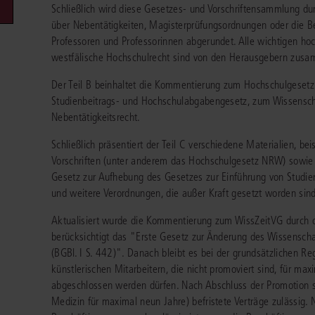
Schließlich wird diese Gesetzes- und Vorschriftensammlung dur
Immaterialgüte
über Nebentätigkeiten, Magisterprüfungsordnungen oder die B
Kanzleimanagement
Zivil- und Zivi
Professoren und Professorinnen abgerundet. Alle wichtigen hoc
Medizinrecht
westfälische Hochschulrecht sind von den Herausgebern zusa
Miet- und Wohneigentumsrecht
Der Teil B beinhaltet die Kommentierung zum Hochschulgese
Studienbeitrags- und Hochschulabgabengesetz, zum Wissensch
Nebentätigkeitsrecht.
Schließlich präsentiert der Teil C verschiedene Materialien, 
Vorschriften (unter anderem das Hochschulgesetz NRW) sowie 
Gesetz zur Aufhebung des Gesetzes zur Einführung von Studi
und weitere Verordnungen, die außer Kraft gesetzt worden sind
Aktualisiert wurde die Kommentierung zum WissZeitVG durch di
berücksichtigt das "Erste Gesetz zur Änderung des Wissensch
(BGBl. I S. 442)". Danach bleibt es bei der grundsätzlichen R
künstlerischen Mitarbeitern, die nicht promoviert sind, für max
abgeschlossen werden dürfen. Nach Abschluss der Promotion s
Medizin für maximal neun Jahre) befristete Verträge zulässig. N