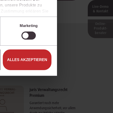
n, unsere Produkte zu
Live‑Demo
& Kontakt
er Zustimmung erklären Sie
rweise in Drittländer (z.B.
isen.
Online-
Marketing
Produkt­
e unter den Einstellungen
berater
ALLES AKZEPTIEREN
juris Verwaltungsrecht
Premium
Garantiert noch mehr
Anwendungssicherheit, vor allem
durch zusätzliche, ständig