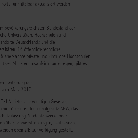
 Portal unmittelbar aktualisiert werden.
IS AKADEMIE
m bevölkerungsreichsten Bundesland der
ziert und zertifiziert: Online-
ildungen
für Fachanwälte
in allen
liche Universitäten, Hochschulen und
ienstrecht
gen Fachgebieten.
tandorte Deutschlands und die
echt
ersitäten, 16 öffentlich-rechtliche
8 anerkannte private und kirchliche Hochschulen
t der Ministeriumsaufsicht unterliegen, gibt es
mehr erfahren
Kommentierung des
nd vom März 2017.
uristen
Teil A bietet alle wichtigen Gesetze,
ch hier über das Hochschulgesetz NRW, das
chulzulassung, Studentenwerke oder
Online-Produktberater starten
Alle Kontaktmöglichkeiten
en über Lehrverpflichtungen, Laufbahnen,
echt
erden ebenfalls zur Verfügung gestellt.
 und