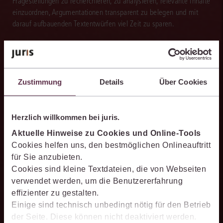
Fragestellungen zu recherchieren, zu analysieren, relevante Inhalte
einzuordnen, Argumentationen transparent zu belegen und mit
darauf aufbauenden Textentwürfen viel Zeit zu sparen.
Effizienter recherchieren
Zustimmung
Details
Über Cookies
Die juris KI-Suite ermöglicht Ihnen, nach ganzen Sachverhalten
statt nur nach Stichworten zu recherchieren. So finden Sie
Herzlich willkommen bei juris.
relevante Inhalte schneller und erhalten Ergebnisse, mit denen
Sie direkt weiterarbeiten können.
Aktuelle Hinweise zu Cookies und Online-Tools
Cookies helfen uns, den bestmöglichen Onlineauftritt
für Sie anzubieten.
Cookies sind kleine Textdateien, die von Webseiten
verwendet werden, um die Benutzererfahrung
Ergebnisse sicher belegen
effizienter zu gestalten.
Einige sind technisch unbedingt nötig für den Betrieb
Die juris KI-Suite belegt ihre Ergebnisse mit nachvollziehbaren,
der Seite. Diese können nicht deaktiviert werden.