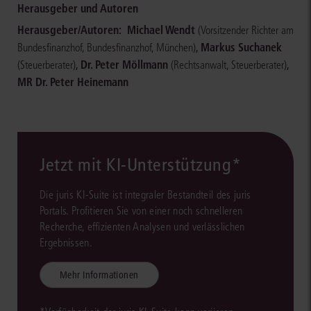
Herausgeber und Autoren
Herausgeber/Autoren:
Michael Wendt
(Vorsitzender Richter am
,
Markus Suchanek
Bundesfinanzhof, Bundesfinanzhof, München)
,
Dr. Peter Möllmann
,
(Steuerberater)
(Rechtsanwalt, Steuerberater)
MR Dr. Peter Heinemann
Jetzt mit KI-Unterstützung*
Die juris KI-Suite ist integraler Bestandteil des juris
Portals. Profitieren Sie von einer noch schnelleren
Recherche, effizienten Analysen und verlässlichen
Ergebnissen.
Mehr Informationen