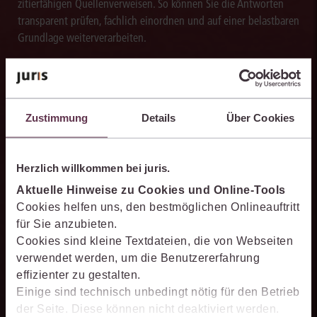
zitierfähigen Quellenverweisen. So können Sie die Antworten
transparent prüfen, fachlich einordnen und auf einer belastbaren
Grundlage weiterverarbeiten.
Zustimmung
Details
Über Cookies
Schneller analysieren
Die juris KI-Suite beschleunigt die Analyse komplexer
juristischer Fragestellungen. Sie hilft dabei, Sachverhalte
Herzlich willkommen bei juris.
einzuordnen, Zusammenhänge zu erkennen und belastbare
Aktuelle Hinweise zu Cookies und Online-Tools
Ansatzpunkte für die weitere Bearbeitung zu gewinnen. Dabei
Cookies helfen uns, den bestmöglichen Onlineauftritt
können Sie sich auf die Quellenqualität und die Aktualität des
für Sie anzubieten.
juris Datenraums verlassen.
Cookies sind kleine Textdateien, die von Webseiten
verwendet werden, um die Benutzererfahrung
effizienter zu gestalten.
Einige sind technisch unbedingt nötig für den Betrieb
der Seite. Diese können nicht deaktiviert werden.