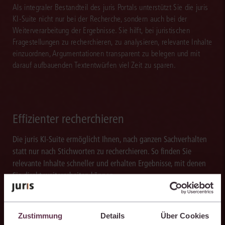
Als integraler Bestandteil des juris Portals unterstützt Sie die juris
KI-Suite nicht nur bei der Recherche, sondern auch bei der
Weiterverarbeitung der Ergebnisse. Sie hilft, bei juristischen
Fragestellungen zu recherchieren, zu analysieren, relevante Inhalte
einzuordnen, Argumentationen transparent zu belegen und mit
darauf aufbauenden Textentwürfen viel Zeit zu sparen.
Effizienter recherchieren
Die juris KI-Suite ermöglicht Ihnen, nach ganzen Sachverhalten
statt nur nach Stichworten zu recherchieren. So finden Sie
relevante Inhalte schneller und erhalten Ergebnisse, mit denen
Sie direkt weiterarbeiten können.
Zustimmung
Details
Über Cookies