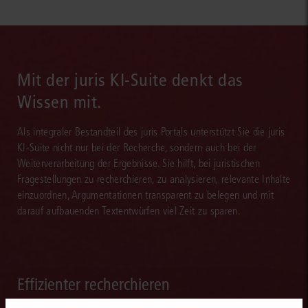
Mit der juris KI-Suite denkt das
Wissen mit.
Als integraler Bestandteil des juris Portals unterstützt Sie die juris
KI-Suite nicht nur bei der Recherche, sondern auch bei der
Weiterverarbeitung der Ergebnisse. Sie hilft, bei juristischen
Fragestellungen zu recherchieren, zu analysieren, relevante Inhalte
einzuordnen, Argumentationen transparent zu belegen und mit
darauf aufbauenden Textentwürfen viel Zeit zu sparen.
Effizienter recherchieren