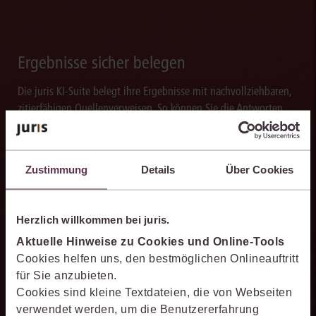
Ergebnisse sicher belegen
Die juris KI-Suite belegt ihre Ergebnisse mit nachvollziehbaren,
zitierfähigen Quellenverweisen. So können Sie die Antworten
transparent prüfen, fachlich einordnen und auf einer belastbaren
Grundlage weiterverarbeiten.
Zustimmung
Details
Über Cookies
Herzlich willkommen bei juris.
Schneller analysieren
Aktuelle Hinweise zu Cookies und Online-Tools
Die juris KI-Suite beschleunigt die Analyse komplexer
Cookies helfen uns, den bestmöglichen Onlineauftritt
juristischer Fragestellungen. Sie hilft dabei, Sachverhalte
für Sie anzubieten.
einzuordnen, Zusammenhänge zu erkennen und belastbare
Cookies sind kleine Textdateien, die von Webseiten
Ansatzpunkte für die weitere Bearbeitung zu gewinnen. Dabei
verwendet werden, um die Benutzererfahrung