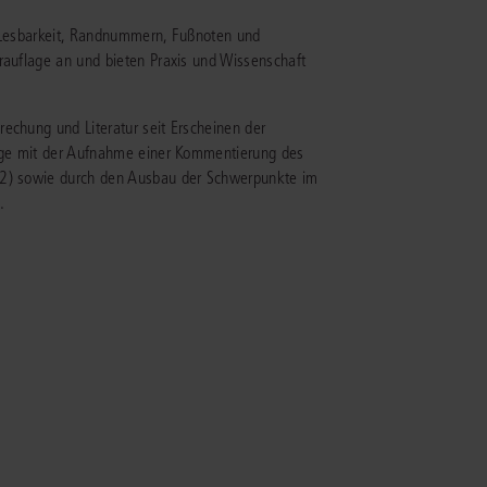
e Lesbarkeit, Randnummern, Fußnoten und
IS AKADEMIE
rauflage an und bieten Praxis und Wissenschaft
ziert und zertifiziert: Online-
ildungen
für Fachanwälte
in allen
ienstrecht
echung und Literatur seit Erscheinen der
gen Fachgebieten.
lage mit der Aufnahme einer Kommentierung des
echt
4/2) sowie durch den Ausbau der Schwerpunkte im
.
mehr erfahren
uristen
Online-Produktberater starten
Alle Kontaktmöglichkeiten
echt
 und