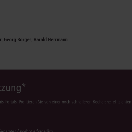
Immaterialgüte
Kanzleimanagement
Zivil- und Zivi
Medizinrecht
Miet- und Wohneigentumsrecht
r
,
Georg Borges
,
Harald Herrmann
ützung*
juris Portals. Profitieren Sie von einer noch schnelleren Recherche, effizient
 Separates Angebot erforderlich.