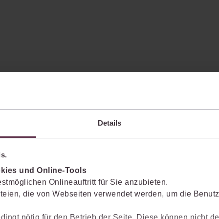
Details
enkt das Wissen mit.
s.
kies und Online-Tools
stmöglichen Onlineauftritt für Sie anzubieten.
Sie die juris KI-Suite nicht nur bei der Recherche, sondern auch bei der Weiter
teien, die von Webseiten verwendet werden, um die Benutze
vante Inhalte einzuordnen, Argumentationen transparent zu belegen und mit
dingt nötig für den Betrieb der Seite. Diese können nicht de