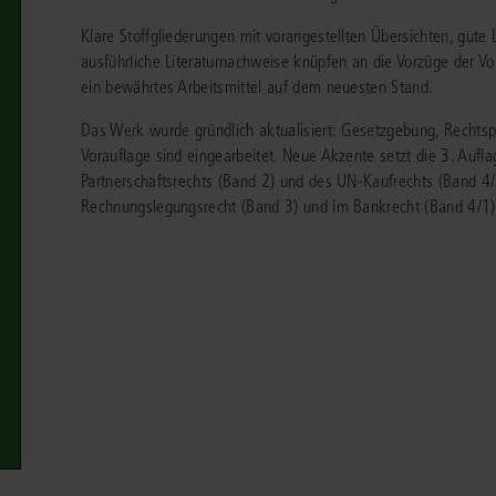
chen
Sie
Vereine und Verbände
Klare Stoffgliederungen mit vorangestellten Übersichten, gut
die
ier
Finden Sie Lösungen und Inhalte, die zu Ihrem Fachgebiet passen.
JURIS BUSINESS
JUR
l,
ausführliche Literaturnachweise knüpfen an die Vorzüge der Vo
WEITERE SERVICES
Unternehmen
Arbeitsrecht
Notare
ein bewährtes Arbeitsmittel auf dem neuesten Stand.
e
Praxisnah und intuitiv: Schutz vor rechtlichen
Qualifi
eit
FAQ
Referendariat
Risiken
für Unternehmen, Institutionen
Fortb
Außenwirtschaftsrecht
Öffentliches D
er
ten
Das Werk wurde gründlich aktualisiert: Gesetzgebung, Rechtspr
l
und Steuerberater
.
wichti
en
e
Vorauflage sind eingearbeitet. Neue Akzente setzt die 3. Auf
Downloads
Studium und Hochschule
ortal
Bankrecht
Öffentliches R
Partnerschaftsrechts (Band 2) und des UN-Kaufrechts (Band 
Rechnungslegungsrecht (Band 3) und im Bankrecht (Band 4/1)
Veranstaltungen
Compliance
Sozialrecht
mehr erfahren
juris PraxisReporte
Datenschutzrecht
Steuerrecht
Erbrecht
Strafrecht
Familienrecht
Unternehmensj
Handels- und Gesellschaftsrecht
Verkehrsrecht
66-4466
(Mo-Do 9-18 Uhr, Fr 9-17 Uhr).
Insolvenzrecht
Versicherungsr
1 5866-4422
(Mo-Fr 8-18 Uhr).
duktberater für eine erste Produktempfehlung.
IT-und Medienrecht
Wettbewerbs-