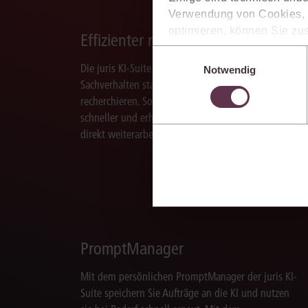
Verwendung von Cookies, d
optimieren, können Sie zus
Effizienter recherchieren
sich auch damit einverstan
Einwilligungsauswahl
die USA) übermittelt werde
Die juris KI-Suite ermöglicht Ihnen, nach ganzen
Notwendig
Ihre Einstellungen können 
Sachverhalten statt nur nach Stichworten zu
im Cookiebanner sowie in
recherchieren. So finden Sie relevante Inhalte
schneller und erhalten Ergebnisse, mit denen Sie
direkt weiterarbeiten können.
PromptManager
Mit dem persönlichen PromptManager der juris KI-
Suite speichern Sie Aufträge an die KI und nutzen