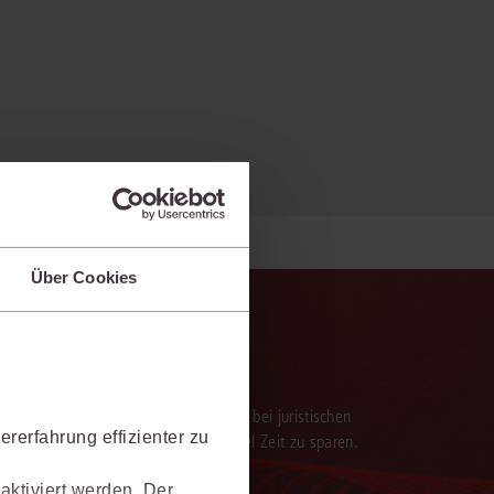
Über Cookies
verarbeitung der Ergebnisse. Sie hilft, bei juristischen
rerfahrung effizienter zu
 darauf aufbauenden Textentwürfen viel Zeit zu sparen.
aktiviert werden. Der