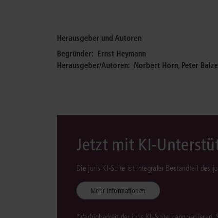
Herausgeber und Autoren
Begründer:
Ernst Heymann
Herausgeber/Autoren:
Norbert Horn
,
Peter Balze
Jetzt mit KI-Unterst
Die juris KI-Suite ist integraler Bestandteil des 
Mehr Informationen
*Verfügbarkeit der juris KI-Suite kann variieren.