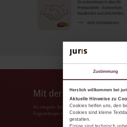
Sie recherchieren in über 80
Premiumtiteln - Kommentare,
Handbücher und Zeitschriften.
mehr Informationen
Zustimmung
Mit der juris KI-Suite d
Herzlich willkommen bei juri
Aktuelle Hinweise zu Coo
Cookies helfen uns, den be
Als integraler Bestandteil des juris Portals unterstützt 
Cookies sind kleine Textda
Fragestellungen zu recherchieren, zu analysieren, rele
gestalten.
Einige sind technisch unbe