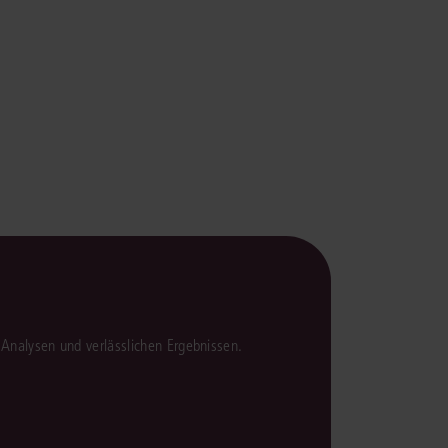
rrecht
lprozessrecht
en Analysen und verlässlichen Ergebnissen.