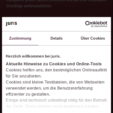
Grundlage weiterverarbeiten.
Schneller analysieren
Zustimmung
Details
Über Cookies
Die juris KI-Suite beschleunigt die Analyse komplexer
juristischer Fragestellungen. Sie hilft dabei, Sachverhalte
Herzlich willkommen bei juris.
einzuordnen, Zusammenhänge zu erkennen und belastbare
Ansatzpunkte für die weitere Bearbeitung zu gewinnen. Dabei
Aktuelle Hinweise zu Cookies und Online-Tools
können Sie sich auf die Quellenqualität und die Aktualität des
Cookies helfen uns, den bestmöglichen Onlineauftritt
juris Datenraums verlassen.
für Sie anzubieten.
Cookies sind kleine Textdateien, die von Webseiten
verwendet werden, um die Benutzererfahrung
effizienter zu gestalten.
Einige sind technisch unbedingt nötig für den Betrieb
PromptManager
der Seite. Diese können nicht deaktiviert werden.
Der Verwendung von Cookies, die Marketing- oder