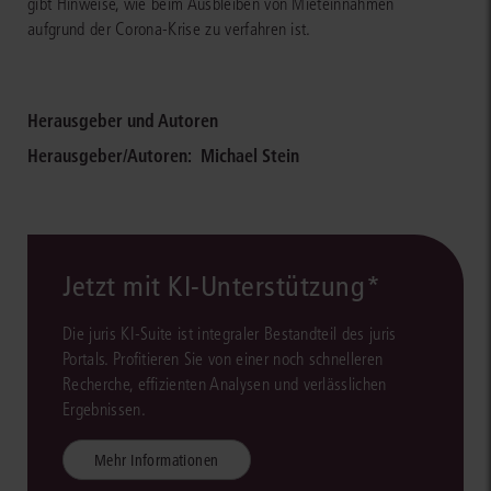
gibt Hinweise, wie beim Ausbleiben von Mieteinnahmen
aufgrund der Corona-Krise zu verfahren ist.
Herausgeber und Autoren
Herausgeber/Autoren:
Michael Stein
Jetzt mit KI-Unterstützung*
Die juris KI-Suite ist integraler Bestandteil des juris
Portals. Profitieren Sie von einer noch schnelleren
Recherche, effizienten Analysen und verlässlichen
Ergebnissen.
Mehr Informationen