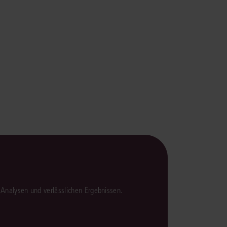
rrecht
lprozessrecht
en Analysen und verlässlichen Ergebnissen.