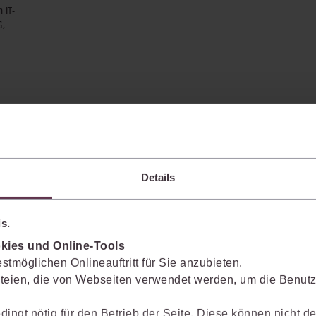
 IT-
G,
d
Details
s.
kies und Online-Tools
enkt das Wissen mit.
stmöglichen Onlineauftritt für Sie anzubieten.
teien, die von Webseiten verwendet werden, um die Benutze
Sie die juris KI-Suite nicht nur bei der Recherche, sondern auch bei der Weiter
vante Inhalte einzuordnen, Argumentationen transparent zu belegen und mit
dingt nötig für den Betrieb der Seite. Diese können nicht de