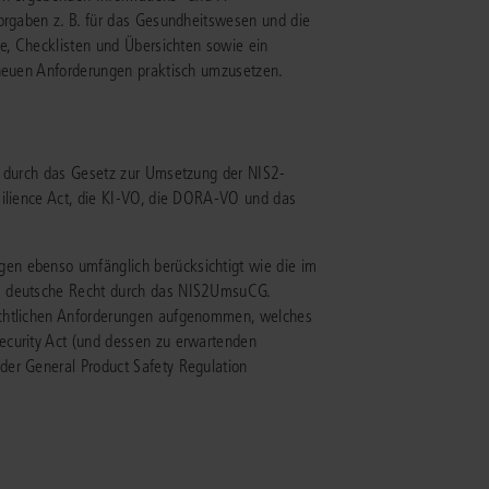
Vorgaben z. B. für das Gesundheitswesen und die
se, Checklisten und Übersichten sowie ein
IS AKADEMIE
 neuen Anforderungen praktisch umzusetzen.
ziert und zertifiziert: Online-
ildungen
für Fachanwälte
in allen
ienstrecht
gen Fachgebieten.
echt
t durch das Gesetz zur Umsetzung der NIS2-
silience Act, die KI-VO, die DORA-VO und das
mehr erfahren
en ebenso umfänglich berücksichtigt wie die im
as deutsche Recht durch das NIS2UmsuCG.
echtlichen Anforderungen aufgenommen, welches
ecurity Act (und dessen zu erwartenden
uristen
der General Product Safety Regulation
Online-Produktberater starten
Alle Kontaktmöglichkeiten
echt
 und