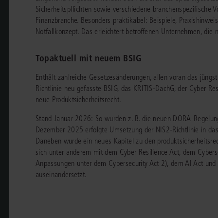
chen
Sie
Sicherheitspflichten sowie verschiedene branchenspezifische 
Vereine und Verbände
die
ier
Finden Sie Lösungen und Inhalte, die zu Ihrem Fachgebiet passen.
Finanzbranche. Besonders praktikabel: Beispiele, Praxishinwei
JURIS BUSINESS
JUR
l,
Notfallkonzept. Das erleichtert betroffenen Unternehmen, die
WEITERE SERVICES
Unternehmen
Arbeitsrecht
Notare
e
Praxisnah und intuitiv: Schutz vor rechtlichen
Qualifi
eit
FAQ
Referendariat
Risiken
für Unternehmen, Institutionen
Fortb
Außenwirtschaftsrecht
Öffentliches D
er
ten
Topaktuell mit neuem BSIG
l
und Steuerberater
.
wichti
en
e
Downloads
Studium und Hochschule
ortal
Bankrecht
Öffentliches R
Enthält zahlreiche Gesetzesänderungen, allen voran das jüngs
Richtlinie neu gefasste BSIG, das KRITIS-DachG, der Cyber Re
Veranstaltungen
Compliance
Sozialrecht
neue Produktsicherheitsrecht.
mehr erfahren
juris PraxisReporte
Datenschutzrecht
Steuerrecht
Stand Januar 2026: So wurden z. B. die neuen DORA-Regelung
Dezember 2025 erfolgte Umsetzung der NIS2-Richtlinie in d
Erbrecht
Strafrecht
Daneben wurde ein neues Kapitel zu den produktsicherheitsr
sich unter anderem mit dem Cyber Resilience Act, dem Cybers
Familienrecht
Unternehmensj
Anpassungen unter dem Cybersecurity Act 2), dem AI Act und 
auseinandersetzt.
Handels- und Gesellschaftsrecht
Verkehrsrecht
66-4466
(Mo-Do 9-18 Uhr, Fr 9-17 Uhr).
Insolvenzrecht
Versicherungsr
1 5866-4422
(Mo-Fr 8-18 Uhr).
duktberater für eine erste Produktempfehlung.
IT-und Medienrecht
Wettbewerbs-