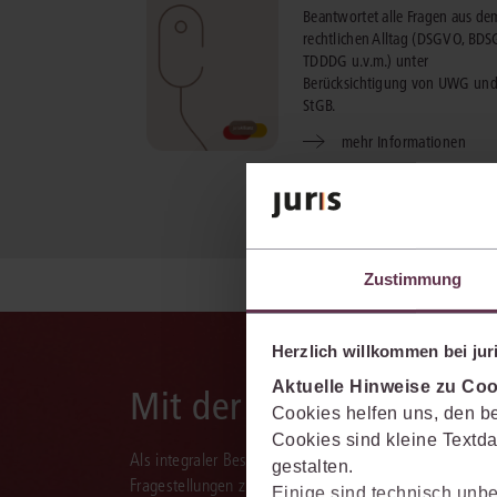
Beantwortet alle Fragen aus dem
rechtlichen Alltag (DSGVO, BDS
TDDDG u.v.m.) unter
Berücksichtigung von UWG un
StGB.
mehr Informationen
Zustimmung
Herzlich willkommen bei juri
Aktuelle Hinweise zu Coo
Mit der juris KI-Suite d
Cookies helfen uns, den be
Cookies sind kleine Textda
Als integraler Bestandteil des juris Portals unterstützt 
gestalten.
Fragestellungen zu recherchieren, zu analysieren, rele
Einige sind technisch unbe