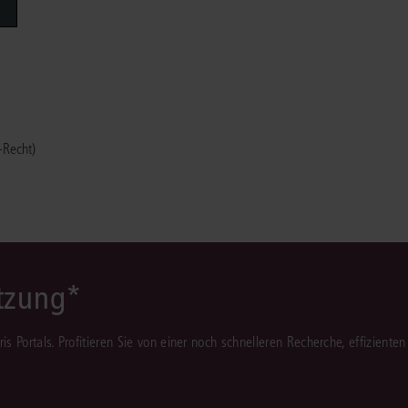
Immaterialgüte
Kanzleimanagement
Zivil- und Zivi
Medizinrecht
Miet- und Wohneigentumsrecht
-Recht)
ützung*
juris Portals. Profitieren Sie von einer noch schnelleren Recherche, effizient