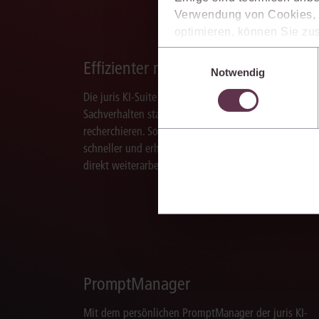
Verwendung von Cookies, d
optimieren, können Sie zus
sich auch damit einverstan
Einwilligungsauswahl
Effizienter recherchieren
die USA) übermittelt werde
Notwendig
Ihre Einstellungen können 
Die juris KI-Suite ermöglicht Ihnen, nach ganzen
im Cookiebanner sowie in
Sachverhalten statt nur nach Stichworten zu
recherchieren. So finden Sie relevante Inhalte
schneller und erhalten Ergebnisse, mit denen Sie
direkt weiterarbeiten können.
PromptManager
Mit dem persönlichen PromptManager der juris KI-