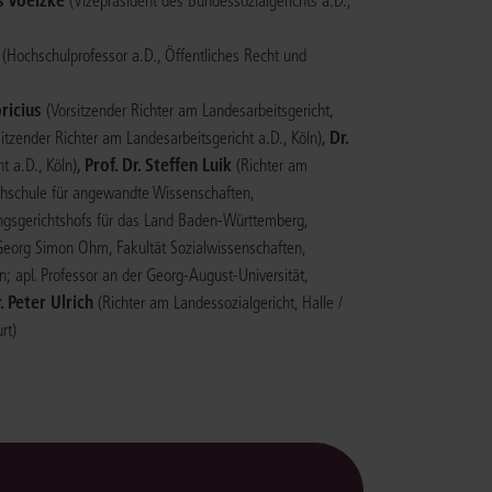
(Vizepräsident des Bundessozialgerichts a.D.,
(Hochschulprofessor a.D., Öffentliches Recht und
bricius
(Vorsitzender Richter am Landesarbeitsgericht,
,
Dr.
sitzender Richter am Landesarbeitsgericht a.D., Köln)
,
Prof. Dr. Steffen Luik
t a.D., Köln)
(Richter am
ochschule für angewandte Wissenschaften,
ungsgerichtshofs für das Land Baden-Württemberg,
Georg Simon Ohm, Fakultät Sozialwissenschaften,
n; apl. Professor an der Georg-August-Universität,
. Peter Ulrich
(Richter am Landessozialgericht, Halle /
rt)