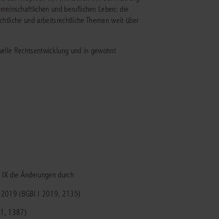
einschaftlichen und beruflichen Leben: die
echtliche und arbeitsrechtliche Themen weit über
IS AKADEMIE
ziert und zertifiziert: Online-
tuelle Rechtsentwicklung und in gewohnt
ildungen
für Fachanwälte
in allen
ienstrecht
gen Fachgebieten.
echt
mehr erfahren
uristen
B IX die Änderungen durch
Online-Produktberater starten
Alle Kontaktmöglichkeiten
.2019 (BGBl I 2019, 2135)
echt
21, 1387)
 und