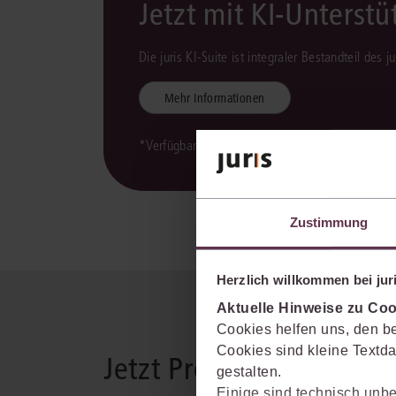
Jetzt mit KI-Unterst
Die juris KI-Suite ist integraler Bestandteil des 
Mehr Informationen
*Verfügbarkeit der juris KI-Suite kann variieren.
Zustimmung
Herzlich willkommen bei juri
Aktuelle Hinweise zu Coo
Cookies helfen uns, den be
Cookies sind kleine Textda
Jetzt Produkt wählen
gestalten.
Einige sind technisch unbe