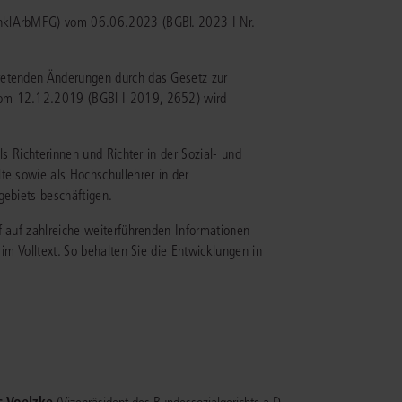
rrecht
(InklArbMFG) vom 06.06.2023 (BGBl. 2023 I Nr.
lprozessrecht
retenden Änderungen durch das Gesetz zur
vom 12.12.2019 (BGBl I 2019, 2652) wird
ls Richterinnen und Richter in der Sozial- und
te sowie als Hochschullehrer in der
gebiets beschäftigen.
f auf zahlreiche weiterführenden Informationen
 im Volltext. So behalten Sie die Entwicklungen in
s Voelzke