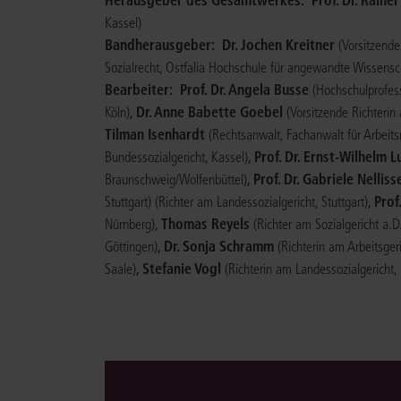
Kassel)
Bandherausgeber:
Dr. Jochen Kreitner
(Vorsitzende
Sozialrecht, Ostfalia Hochschule für angewandte Wissens
Bearbeiter:
Prof. Dr. Angela Busse
(Hochschulprofess
,
Dr. Anne Babette Goebel
Köln)
(Vorsitzende Richterin
Tilman Isenhardt
(Rechtsanwalt, Fachanwalt für Arbeitsr
,
Prof. Dr. Ernst-Wilhelm L
Bundessozialgericht, Kassel)
,
Prof. Dr. Gabriele Nelliss
Braunschweig/Wolfenbüttel)
,
Prof
Stuttgart)
(Richter am Landessozialgericht, Stuttgart)
,
Thomas Reyels
Nürnberg)
(Richter am Sozialgericht a.D
,
Dr. Sonja Schramm
Göttingen)
(Richterin am Arbeitsger
,
Stefanie Vogl
Saale)
(Richterin am Landessozialgericht,