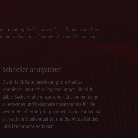
verarbeitung der Ergebnisse. Sie hilft, bei juristischen
 darauf aufbauenden Textentwürfen viel Zeit zu sparen.
Schneller analysieren
Die juris KI-Suite beschleunigt die Analyse
komplexer juristischer Fragestellungen. Sie hilft
dabei, Sachverhalte einzuordnen, Zusammenhänge
zu erkennen und belastbare Ansatzpunkte für die
weitere Bearbeitung zu gewinnen. Dabei können Sie
sich auf die Quellenqualität und die Aktualität des
juris Datenraums verlassen.