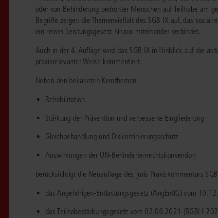
chen
Sie
oder von Behinderung bedrohter Menschen auf Teilhabe am gem
Vereine und Verbände
die
ier
Finden Sie Lösungen und Inhalte, die zu Ihrem Fachgebiet passen.
Begriffe zeigen die Themenvielfalt des SGB IX auf, das sozialr
JURIS BUSINESS
JUR
l,
ein reines Leistungsgesetz hinaus miteinander verbindet.
WEITERE SERVICES
Unternehmen
Arbeitsrecht
Notare
e
Praxisnah und intuitiv: Schutz vor rechtlichen
Qualifi
eit
Auch in der 4. Auflage wird das SGB IX in Hinblick auf die ak
FAQ
Referendariat
Risiken
für Unternehmen, Institutionen
Fortb
Außenwirtschaftsrecht
Öffentliches D
er
ten
praxisrelevanter Weise kommentiert.
l
und Steuerberater
.
wichti
en
e
Downloads
Studium und Hochschule
ortal
Bankrecht
Öffentliches R
Neben den bekannten Kernthemen
Veranstaltungen
Compliance
Sozialrecht
Rehabilitation
mehr erfahren
juris PraxisReporte
Datenschutzrecht
Steuerrecht
Stärkung der Prävention und verbesserte Eingliederung
Erbrecht
Strafrecht
Gleichbehandlung und Diskriminierungsschutz
Auswirkungen der UN-Behindertenrechtskonvention
Familienrecht
Unternehmensj
berücksichtigt die Neuauflage des juris Praxiskommentars SG
Handels- und Gesellschaftsrecht
Verkehrsrecht
66-4466
(Mo-Do 9-18 Uhr, Fr 9-17 Uhr).
das Angehörigen-Entlastungsgesetz (AngEntlG) vom 10.12
Insolvenzrecht
Versicherungsr
1 5866-4422
(Mo-Fr 8-18 Uhr).
duktberater für eine erste Produktempfehlung.
das Teilhabestärkungsgesetz vom 02.06.2021 (BGBl I 20
IT-und Medienrecht
Wettbewerbs-