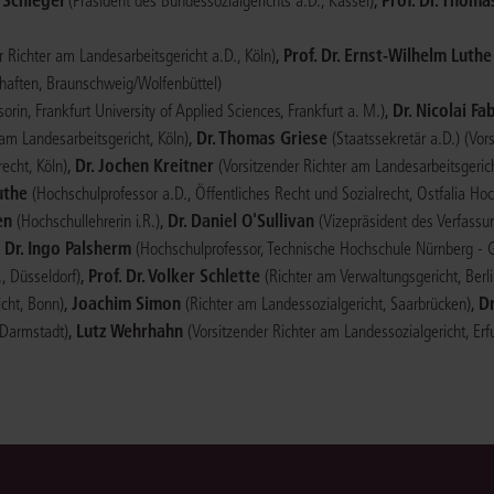
(Präsident des Bundessozialgerichts a.D., Kassel)
,
Prof. Dr. Ernst-Wilhelm Luthe
r Richter am Landesarbeitsgericht a.D., Köln)
chaften, Braunschweig/Wolfenbüttel)
,
Dr. Nicolai Fa
orin, Frankfurt University of Applied Sciences, Frankfurt a. M.)
,
Dr. Thomas Griese
 am Landesarbeitsgericht, Köln)
(Staatssekretär a.D.)
(Vor
,
Dr. Jochen Kreitner
echt, Köln)
(Vorsitzender Richter am Landesarbeitsgerich
uthe
(Hochschulprofessor a.D., Öffentliches Recht und Sozialrecht, Ostfalia H
en
,
Dr. Daniel O'Sullivan
(Hochschullehrerin i.R.)
(Vizepräsident des Verfass
. Dr. Ingo Palsherm
(Hochschulprofessor, Technische Hochschule Nürnberg - 
,
Prof. Dr. Volker Schlette
., Düsseldorf)
(Richter am Verwaltungsgericht, Berli
,
Joachim Simon
,
Dr
icht, Bonn)
(Richter am Landessozialgericht, Saarbrücken)
,
Lutz Wehrhahn
 Darmstadt)
(Vorsitzender Richter am Landessozialgericht, Erfu