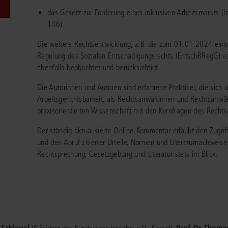
Immaterialgüte
das Gesetz zur Förderung eines inklusiven Arbeitsmarkts 
Kanzleimanagement
146)
Zivil- und Zivi
Medizinrecht
Die weitere Rechtsentwicklung, z.B. die zum 01.01.2024 eint
Regelung des Sozialen Entschädigungsrechts (EntschRRegG) 
Miet- und Wohneigentumsrecht
ebenfalls beobachtet und berücksichtigt.
Die Autorinnen und Autoren sind erfahrene Praktiker, die sich a
Arbeitsgerichtsbarkeit, als Rechtsanwältinnen und Rechtsanwäl
praxisorientierten Wissenschaft mit den Kernfragen des Rechts
Der ständig aktualisierte Online-Kommentar erlaubt den Zugrif
und den Abruf zitierter Urteile, Normen und Literaturnachweise
Rechtsprechung, Gesetzgebung und Literatur stets im Blick.
r Schlegel
,
Prof. Dr. Thoma