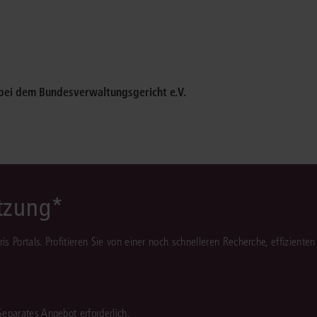
Immaterialgüte
Kanzleimanagement
Zivil- und Zivi
Medizinrecht
Miet- und Wohneigentumsrecht
 bei dem Bundesverwaltungsgericht e.V.
ützung*
juris Portals. Profitieren Sie von einer noch schnelleren Recherche, effizient
 Separates Angebot erforderlich.