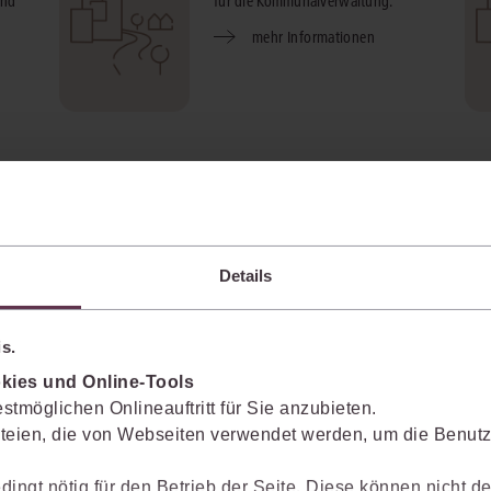
und
für die Kommunalverwaltung.
mehr Informationen
juris Professionell
n
Nutzen Sie Rechtsprechung,
Details
en
Bundes- und Europarecht, den juris
hemen
PraxisKommentar BGB, rund 20 juris
Zeitschriften sowie die juris
s.
Literaturnachweise.
kies und Online-Tools
mehr Informationen
stmöglichen Onlineauftritt für Sie anzubieten.
teien, die von Webseiten verwendet werden, um die Benutze
dingt nötig für den Betrieb der Seite. Diese können nicht de