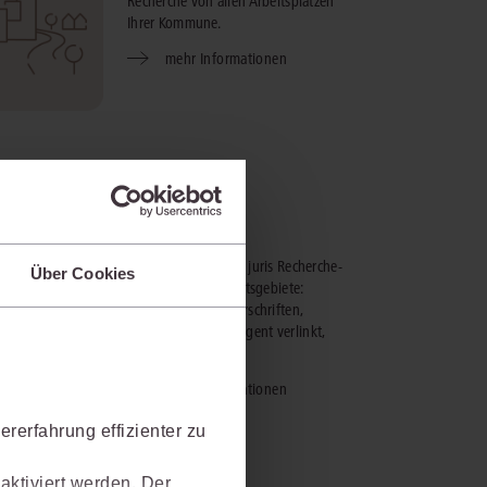
Recherche von allen Arbeitsplätzen
Ihrer Kommune.
mehr Informationen
juris Spectrum
Das umfangreichste juris Recherche-
Über Cookies
Paket über alle Rechtsgebiete:
Rechtsprechung, Vorschriften,
Fachliteratur - intelligent verlinkt,
immer aktuell.
mehr Informationen
rerfahrung effizienter zu
aktiviert werden. Der