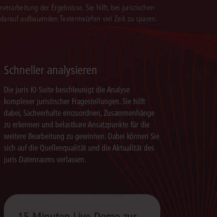
verarbeitung der Ergebnisse. Sie hilft, bei juristischen
 darauf aufbauenden Textentwürfen viel Zeit zu sparen.
Schneller analysieren
Die juris KI-Suite beschleunigt die Analyse
komplexer juristischer Fragestellungen. Sie hilft
dabei, Sachverhalte einzuordnen, Zusammenhänge
zu erkennen und belastbare Ansatzpunkte für die
weitere Bearbeitung zu gewinnen. Dabei können Sie
sich auf die Quellenqualität und die Aktualität des
juris Datenraums verlassen.
15 Minuten Live-Demo zur