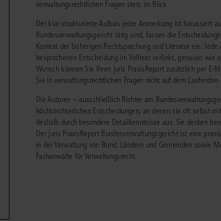
verwaltungsrechtlichen Fragen stets im Blick
chen
Sie
Vereine und Verbände
die
ier
Finden Sie Lösungen und Inhalte, die zu Ihrem Fachgebiet passen.
Der klar strukturierte Aufbau jeder Anmerkung ist fokussiert auf
JURIS BUSINESS
JUR
l,
WEITERE SERVICES
Unternehmen
Bundesverwaltungsgericht tätig sind, fassen die Entscheidung
Arbeitsrecht
Notare
e
Praxisnah und intuitiv: Schutz vor rechtlichen
Qualifi
Kontext der bisherigen Rechtsprechung und Literatur ein. Jede 
eit
FAQ
Referendariat
Risiken
für Unternehmen, Institutionen
Fortb
Außenwirtschaftsrecht
Öffentliches D
er
ten
besprochenen Entscheidung im Volltext verlinkt, genauso wie a
l
und Steuerberater
.
wichti
en
e
Wunsch können Sie Ihren juris PraxisReport zusätzlich per E-M
Downloads
Studium und Hochschule
ortal
Bankrecht
Öffentliches R
Sie in verwaltungsrechtlichen Fragen nicht auf dem Laufenden 
Veranstaltungen
Compliance
Sozialrecht
Die Autoren – ausschließlich Richter am Bundesverwaltungsge
mehr erfahren
höchstrichterlichen Entscheidungen, an denen sie oft selbst m
juris PraxisReporte
Datenschutzrecht
Steuerrecht
deshalb durch besondere Detailkenntnisse aus. Sie decken ber
Der juris PraxisReport Bundesverwaltungsgericht ist eine praxisor
Erbrecht
Strafrecht
in der Verwaltung von Bund, Ländern und Gemeinden sowie Mit
Fachanwälte für Verwaltungsrecht.
Familienrecht
Unternehmensj
Handels- und Gesellschaftsrecht
Verkehrsrecht
66-4466
(Mo-Do 9-18 Uhr, Fr 9-17 Uhr).
Insolvenzrecht
Versicherungsr
1 5866-4422
(Mo-Fr 8-18 Uhr).
duktberater für eine erste Produktempfehlung.
IT-und Medienrecht
Wettbewerbs-