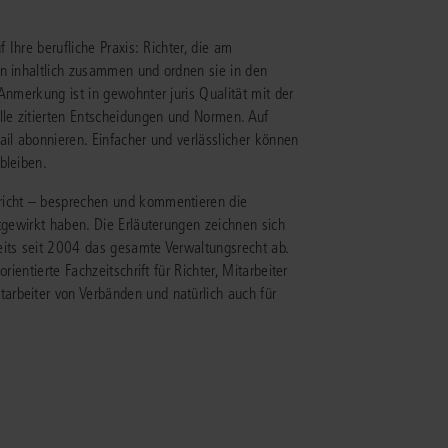
 Ihre berufliche Praxis: Richter, die am
IS AKADEMIE
en inhaltlich zusammen und ordnen sie in den
ziert und zertifiziert: Online-
Anmerkung ist in gewohnter juris Qualität mit der
ildungen
für Fachanwälte
in allen
ienstrecht
lle zitierten Entscheidungen und Normen. Auf
gen Fachgebieten.
ail abonnieren. Einfacher und verlässlicher können
echt
bleiben.
richt – besprechen und kommentieren die
mehr erfahren
itgewirkt haben. Die Erläuterungen zeichnen sich
eits seit 2004 das gesamte Verwaltungsrecht ab.
ientierte Fachzeitschrift für Richter, Mitarbeiter
arbeiter von Verbänden und natürlich auch für
uristen
Online-Produktberater starten
Alle Kontaktmöglichkeiten
echt
 und