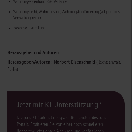
Wohnungseigentum, FGG-Verfahren
Wohnungsrecht, Wohnungsbau, Wohnungsbauförderung (allgemeines
Verwaltungsrecht)
Zwangsvollstreckung
Herausgeber und Autoren
Herausgeber/Autoren:
Norbert Eisenschmid
(Rechtsanwalt,
Berlin)
Jetzt mit KI-Unterstützung*
Die juris KI-Suite ist integraler Bestandteil des juris
Portals. Profitieren Sie von einer noch schnelleren
Recherche, effizienten Analysen und verlässlichen