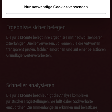
Nur notwendige Cookies verwenden
Ergebnisse sicher belegen
Die juris KI-Suite belegt ihre Ergebnisse mit nachvollziehbaren,
zitierfähigen Quellenverweisen. So können Sie die Antworten
transparent prüfen, fachlich einordnen und auf einer belastbaren
Grundlage weiterverarbeiten.
Schneller analysieren
Die juris KI-Suite beschleunigt die Analyse komplexer
juristischer Fragestellungen. Sie hilft dabei, Sachverhalte
einzuordnen, Zusammenhänge zu erkennen und belastbare