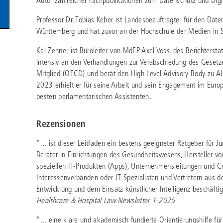
Autor zahlreicher Fachpublikationen zum Datenschutz und Digit
Immaterialgüte
Kanzleimanagement
Professor Dr. Tobias Keber ist Landesbeauftragter für den Date
Zivil- und Zivi
Württemberg und hat zuvor an der Hochschule der Medien in Stu
Medizinrecht
Kai Zenner ist Büroleiter von MdEP Axel Voss, des Berichtersta
Miet- und Wohneigentumsrecht
intensiv an den Verhandlungen zur Verabschiedung des Gesetze
Mitglied (OECD) und berät den High Level Advisory Body zu AI 
2023 erhielt er für seine Arbeit und sein Engagement im Eur
besten parlamentarischen Assistenten.
Rezensionen
"... ist dieser Leitfaden ein bestens geeigneter Ratgeber für J
Berater in Einrichtungen des Gesundheitswesens, Hersteller v
speziellen IT-Produkten (Apps), Unternehmensleitungen und C
Interessenverbänden oder IT-Spezialisten und Vertretern aus d
Entwicklung und dem Einsatz künstlicher Intelligenz beschäftig
Healthcare & Hospital Law Newsletter 1-2025
"... eine klare und akademisch fundierte Orientierungshilfe für