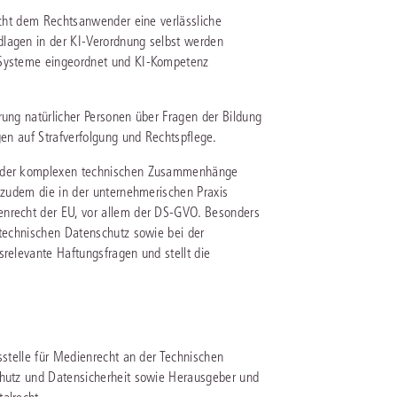
licht dem Rechtsanwender eine verlässliche
dlagen in der KI-Verordnung selbst werden
IS AKADEMIE
I-Systeme eingeordnet und KI-Kompetenz
ziert und zertifiziert: Online-
ildungen
für Fachanwälte
in allen
ienstrecht
rung natürlicher Personen über Fragen der Bildung
gen Fachgebieten.
gen auf Strafverfolgung und Rechtspflege.
echt
ng der komplexen technischen Zusammenhänge
n zudem die in der unternehmerischen Praxis
mehr erfahren
enrecht der EU, vor allem der DS-GVO. Besonders
 technischen Datenschutz sowie bei der
srelevante Haftungsfragen und stellt die
uristen
Online-Produktberater starten
Alle Kontaktmöglichkeiten
echt
sstelle für Medienrecht an der Technischen
chutz und Datensicherheit sowie Herausgeber und
 und