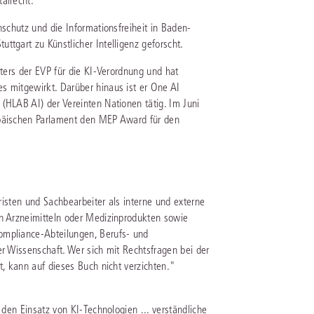
alrecht.
rrecht
nschutz und die Informationsfreiheit in Baden-
lprozessrecht
ttgart zu Künstlicher Intelligenz geforscht.
tters der EVP für die KI-Verordnung und hat
s mitgewirkt. Darüber hinaus ist er One AI
(HLAB AI) der Vereinten Nationen tätig. Im Juni
opäischen Parlament den MEP Award für den
uristen und Sachbearbeiter als interne und externe
on Arzneimitteln oder Medizinprodukten sowie
ompliance-Abteilungen, Berufs- und
er Wissenschaft. Wer sich mit Rechtsfragen bei der
t, kann auf dieses Buch nicht verzichten."
 den Einsatz von KI-Technologien ... verständliche