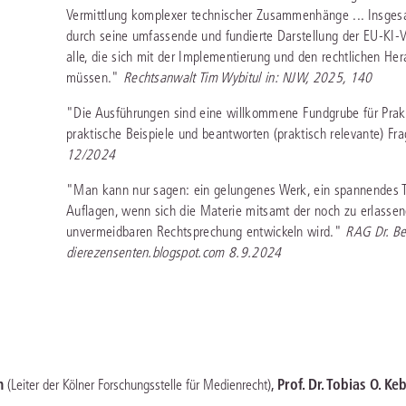
Vermittlung komplexer technischer Zusammenhänge ... Insgesa
durch seine umfassende und fundierte Darstellung der EU-KI-V
alle, die sich mit der Implementierung und den rechtlichen H
müssen."
Rechtsanwalt Tim Wybitul in: NJW, 2025, 140
"Die Ausführungen sind eine willkommene Fundgrube für Prak
praktische Beispiele und beantworten (praktisch relevante) Fr
12/2024
"Man kann nur sagen: ein gelungenes Werk, ein spannendes Th
Auflagen, wenn sich die Materie mitsamt der noch zu erlassend
unvermeidbaren Rechtsprechung entwickeln wird."
RAG Dr. Be
dierezensenten.blogspot.com 8.9.2024
n
,
Prof. Dr. Tobias O. Ke
(Leiter der Kölner Forschungsstelle für Medienrecht)