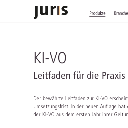
Produkte
Branch
Wählen Sie bitt
Kompetenz für j
Unsere Services
zurück
zurück
zurück
KI-VO
Schalten Sie mit unseren flexibel ko
Erfahren Sie, welche Vorteile die Lö
Fragen zum juris Portal oder zu uns
Alle Produkte anzeigen
Leitfaden für die Praxis
Der bewährte Leitfaden zur KI-VO erscheint
Umsetzungsfrist. In der neuen Auflage hat
juris Recht
juris Business
juris Akademie
der KI-VO aus dem ersten Jahr ihrer Geltu
zu den Produkten
zu den Produkten
zu den Produkten