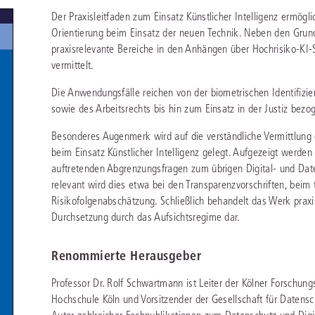
chen
Sie
Der Praxisleitfaden zum Einsatz Künstlicher Intelligenz ermög
Vereine und Verbände
die
ier
Finden Sie Lösungen und Inhalte, die zu Ihrem Fachgebiet passen.
Orientierung beim Einsatz der neuen Technik. Neben den Grun
JURIS BUSINESS
JUR
l,
WEITERE SERVICES
praxisrelevante Bereiche in den Anhängen über Hochrisiko-K
Unternehmen
Arbeitsrecht
Notare
e
Praxisnah und intuitiv: Schutz vor rechtlichen
Qualifi
vermittelt.
eit
FAQ
Referendariat
Risiken
für Unternehmen, Institutionen
Fortb
Außenwirtschaftsrecht
Öffentliches D
er
ten
Die Anwendungsfälle reichen von der biometrischen Identifizie
l
und Steuerberater
.
wichti
en
e
Downloads
Studium und Hochschule
sowie des Arbeitsrechts bis hin zum Einsatz in der Justiz bezo
ortal
Bankrecht
Öffentliches R
Veranstaltungen
Besonderes Augenmerk wird auf die verständliche Vermittlu
Compliance
Sozialrecht
beim Einsatz Künstlicher Intelligenz gelegt. Aufgezeigt werde
mehr erfahren
juris PraxisReporte
Datenschutzrecht
Steuerrecht
auftretenden Abgrenzungsfragen zum übrigen Digital- und Dat
relevant wird dies etwa bei den Transparenzvorschriften, beim
Erbrecht
Strafrecht
Risikofolgenabschätzung. Schließlich behandelt das Werk praxi
Durchsetzung durch das Aufsichtsregime dar.
Familienrecht
Unternehmensj
Handels- und Gesellschaftsrecht
Verkehrsrecht
Renommierte Herausgeber
66-4466
(Mo-Do 9-18 Uhr, Fr 9-17 Uhr).
Insolvenzrecht
Versicherungsr
Professor Dr. Rolf Schwartmann ist Leiter der Kölner Forschung
1 5866-4422
(Mo-Fr 8-18 Uhr).
duktberater für eine erste Produktempfehlung.
Hochschule Köln und Vorsitzender der Gesellschaft für Datens
IT-und Medienrecht
Wettbewerbs-