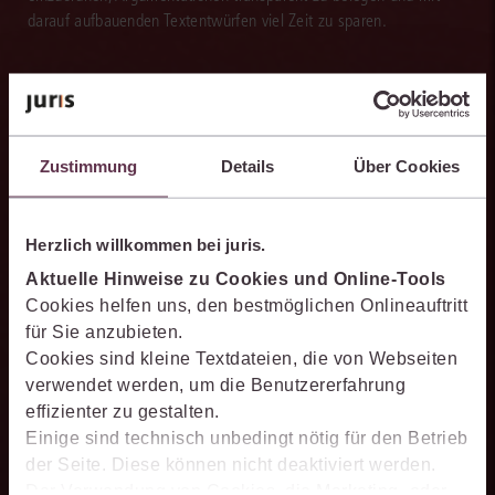
darauf aufbauenden Textentwürfen viel Zeit zu sparen.
Effizienter recherchieren
Zustimmung
Details
Über Cookies
Die juris KI-Suite ermöglicht Ihnen, nach ganzen Sachverhalten
statt nur nach Stichworten zu recherchieren. So finden Sie
relevante Inhalte schneller und erhalten Ergebnisse, mit denen
Herzlich willkommen bei juris.
Sie direkt weiterarbeiten können.
Aktuelle Hinweise zu Cookies und Online-Tools
Cookies helfen uns, den bestmöglichen Onlineauftritt
für Sie anzubieten.
Cookies sind kleine Textdateien, die von Webseiten
verwendet werden, um die Benutzererfahrung
Ergebnisse sicher belegen
effizienter zu gestalten.
Die juris KI-Suite belegt ihre Ergebnisse mit nachvollziehbaren,
Einige sind technisch unbedingt nötig für den Betrieb
zitierfähigen Quellenverweisen. So können Sie die Antworten
der Seite. Diese können nicht deaktiviert werden.
transparent prüfen, fachlich einordnen und auf einer belastbaren
Der Verwendung von Cookies, die Marketing- oder