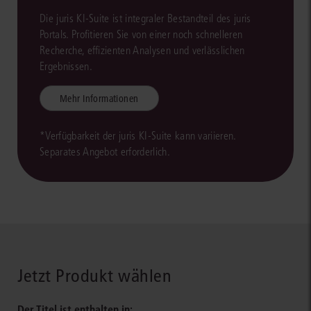
Die juris KI-Suite ist integraler Bestandteil des juris
Portals. Profitieren Sie von einer noch schnelleren
Recherche, effizienten Analysen und verlässlichen
Ergebnissen.
Mehr Informationen
*Verfügbarkeit der juris KI-Suite kann variieren.
Separates Angebot erforderlich.
Jetzt Produkt wählen
Der Titel ist enthalten in: