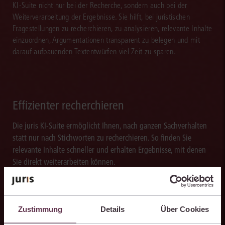
KI-Suite nicht nur bei der Recherche, sondern auch bei der
Weiterverarbeitung der Ergebnisse. Sie hilft, bei juristischen
Fragestellungen zu recherchieren, zu analysieren, relevante Inhalte
einzuordnen, Argumentationen transparent zu belegen und mit
darauf aufbauenden Textentwürfen viel Zeit zu sparen.
Effizienter recherchieren
Die juris KI-Suite ermöglicht Ihnen, nach ganzen Sachverhalten
statt nur nach Stichworten zu recherchieren. So finden Sie
relevante Inhalte schneller und erhalten Ergebnisse, mit denen
Sie direkt weiterarbeiten können.
Zustimmung
Details
Über Cookies
Ergebnisse sicher belegen