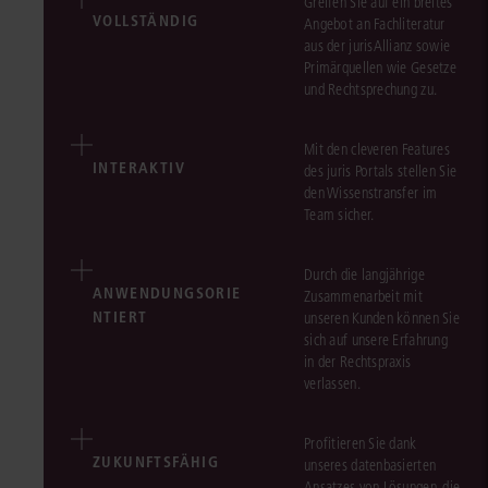
Greifen Sie auf ein breites
VOLLSTÄNDIG
Angebot an Fachliteratur
aus der jurisAllianz sowie
Primärquellen wie Gesetze
und Rechtsprechung zu.
Mit den cleveren Features
INTERAKTIV
des juris Portals stellen Sie
den Wissenstransfer im
Team sicher.
Durch die langjährige
ANWENDUNGSORIE
Zusammenarbeit mit
NTIERT
unseren Kunden können Sie
sich auf unsere Erfahrung
in der Rechtspraxis
verlassen.
Profitieren Sie dank
ZUKUNFTSFÄHIG
unseres datenbasierten
Ansatzes von Lösungen, die