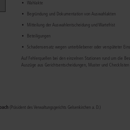
Wahlakte
Immaterialgüte
Kanzleimanagement
Begründung und Dokumentation von Auswahlakten
Zivil- und Zivi
Medizinrecht
Mitteilung der Auswahlentscheidung und Wartefrist
Miet- und Wohneigentumsrecht
Beteiligungen
Schadensersatz wegen unterbliebener oder verspäteter Ein
Auf Fehlerquellen bei den einzelnen Stationen rund um die Be
Auszüge aus Gerichtsentscheidungen, Muster und Checklisten e
nbach
(Präsident des Verwaltungsgerichts Gelsenkirchen a. D.)