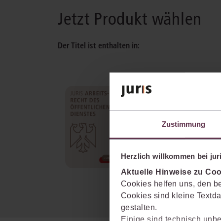
Jetzt Produkt wählen
Der Titel ist enthalten in:
juris Arbeitsrecht des
öffentlichen Dienstes
Umfassende Hilfestellung im
Zustimmung
Tarifrecht und Klärung von
Detailfragen auf jeder Stufe des
Arbeitsverhältnisses.
Herzlich willkommen bei juri
mehr Informationen
Aktuelle Hinweise zu Coo
Cookies helfen uns, den be
Cookies sind kleine Textda
gestalten.
Einige sind technisch unbe