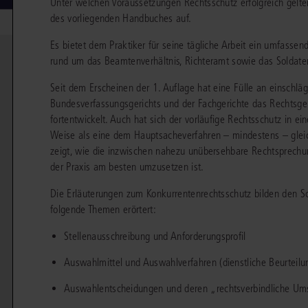
Unter welchen Voraussetzungen Rechtsschutz erfolgreich gelt
chen
Sie
des vorliegenden Handbuches auf.
Vereine und Verbände
die
ier
Finden Sie Lösungen und Inhalte, die zu Ihrem Fachgebiet passen.
JURIS BUSINESS
JUR
l,
Es bietet dem Praktiker für seine tägliche Arbeit ein umfasse
WEITERE SERVICES
Unternehmen
Arbeitsrecht
Notare
rund um das Beamtenverhältnis, Richteramt sowie das Soldate
e
Praxisnah und intuitiv: Schutz vor rechtlichen
Qualifi
eit
FAQ
Referendariat
Risiken
für Unternehmen, Institutionen
Fortb
Außenwirtschaftsrecht
Öffentliches D
er
ten
Seit dem Erscheinen der 1. Auflage hat eine Fülle an einschlä
l
und Steuerberater
.
wichti
en
e
Bundesverfassungsgerichts und der Fachgerichte das Rechtsgeb
Downloads
Studium und Hochschule
ortal
Bankrecht
Öffentliches R
fortentwickelt. Auch hat sich der vorläufige Rechtsschutz in ei
Veranstaltungen
Weise als eine dem Hauptsacheverfahren – mindestens – gleich
Compliance
Sozialrecht
zeigt, wie die inzwischen nahezu unübersehbare Rechtsprechun
mehr erfahren
juris PraxisReporte
Datenschutzrecht
Steuerrecht
der Praxis am besten umzusetzen ist.
Erbrecht
Strafrecht
Die Erläuterungen zum Konkurrentenrechtsschutz bilden den 
folgende Themen erörtert:
Familienrecht
Unternehmensj
Stellenausschreibung und Anforderungsprofil
Handels- und Gesellschaftsrecht
Verkehrsrecht
Auswahlmittel und Auswahlverfahren (dienstliche Beurtei
66-4466
(Mo-Do 9-18 Uhr, Fr 9-17 Uhr).
Insolvenzrecht
Versicherungsr
1 5866-4422
(Mo-Fr 8-18 Uhr).
duktberater für eine erste Produktempfehlung.
Auswahlentscheidungen und deren „rechtsverbindliche U
IT-und Medienrecht
Wettbewerbs-