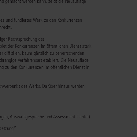
end gemacht werden kann, zeigt die Neuauflage
IS AKADEMIE
ndes und fundiertes Werk zu den Konkurrenzen
nrecht.
ziert und zertifiziert: Online-
ildungen
für Fachanwälte
in allen
ienstrecht
giger Rechtsprechung des
gen Fachgebieten.
iet der Konkurrenzen im öffentlichen Dienst stark
echt
ner diffizilen, kaum gänzlich zu beherrschenden
rangige Verfahrensart etabliert. Die Neuauflage
g zu den Konkurrenzen im öffentlichen Dienst in
mehr erfahren
Schwerpunkt des Werks. Darüber hinaus werden
uristen
lungen, Auswahlgespräche und Assessment Center)
Online-Produktberater starten
Alle Kontaktmöglichkeiten
echt
msetzung“
 und