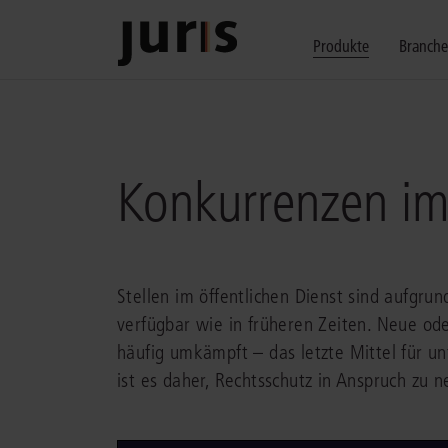
Produkte
Branch
Wählen Sie bitt
Kompetenz für j
Unsere Services
zurück
zurück
zurück
Konkurrenzen im 
Schalten Sie mit unseren flexibel ko
Erfahren Sie, welche Vorteile die Lö
Fragen zum juris Portal oder zu uns
Alle Produkte anzeigen
Stellen im öffentlichen Dienst sind aufgru
verfügbar wie in früheren Zeiten. Neue od
häufig umkämpft – das letzte Mittel für u
juris Recht
juris Business
juris Akademie
ist es daher, Rechtsschutz in Anspruch zu 
zu den Produkten
zu den Produkten
zu den Produkten