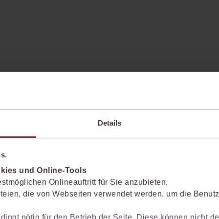
juris Verwaltungsrecht
Premium
Garantiert noch mehr
Details
Anwendungssicherheit, vor allem
durch zusätzliche, ständig
aktualisierte Zeitschriften.
s.
mehr Informationen
kies und Online-Tools
stmöglichen Onlineauftritt für Sie anzubieten.
teien, die von Webseiten verwendet werden, um die Benutze
dingt nötig für den Betrieb der Seite. Diese können nicht de