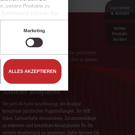
n, unsere Produkte zu
Live‑Demo
& Kontakt
er Zustimmung erklären Sie
rweise in Drittländer (z.B.
isen.
Online-
Marketing
Produkt­
e unter den Einstellungen
berater
verarbeitung der Ergebnisse. Sie hilft, bei juristischen
 darauf aufbauenden Textentwürfen viel Zeit zu sparen.
ALLES AKZEPTIEREN
Schneller analysieren
Die juris KI-Suite beschleunigt die Analyse
komplexer juristischer Fragestellungen. Sie hilft
dabei, Sachverhalte einzuordnen, Zusammenhänge
zu erkennen und belastbare Ansatzpunkte für die
weitere Bearbeitung zu gewinnen. Dabei können Sie