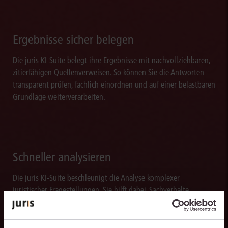
Ergebnisse sicher belegen
Die juris KI-Suite belegt ihre Ergebnisse mit nachvollziehbaren,
zitierfähigen Quellenverweisen. So können Sie die Antworten
transparent prüfen, fachlich einordnen und auf einer belastbaren
Grundlage weiterverarbeiten.
Schneller analysieren
Die juris KI-Suite beschleunigt die Analyse komplexer
juristischer Fragestellungen. Sie hilft dabei, Sachverhalte
einzuordnen, Zusammenhänge zu erkennen und belastbare
Ansatzpunkte für die weitere Bearbeitung zu gewinnen. Dabei
können Sie sich auf die Quellenqualität und die Aktualität des