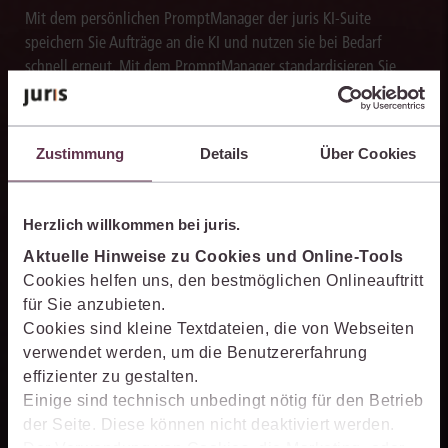
Mit dem persönlichen PromptManager der juris KI-Suite
speichern Sie Aufträge an die KI und nutzen sie bei Bedarf
schnell erneut. Mit dem PromptManager standardisieren Sie
Arbeitsabläufe und sorgen für eine effiziente Bearbeitung
wiederkehrender juristischer Aufgaben.
Zustimmung
Details
Über Cookies
Herzlich willkommen bei juris.
Texte blitzschnell erstellen
Aktuelle Hinweise zu Cookies und Online-Tools
Die juris KI-Suite erstellt in Sekunden Textentwürfe für
Cookies helfen uns, den bestmöglichen Onlineauftritt
Schriftsätze, Stellungnahmen und andere Dokumente. So
für Sie anzubieten.
verarbeiten Sie Rechercheergebnisse um ein Vielfaches schneller
Cookies sind kleine Textdateien, die von Webseiten
weiter als bislang.
verwendet werden, um die Benutzererfahrung
effizienter zu gestalten.
Einige sind technisch unbedingt nötig für den Betrieb
der Seite. Diese können nicht deaktiviert werden.
Der Verwendung von Cookies, die Marketing- oder