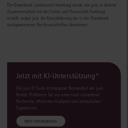
Die Datenbank Landesrecht Hamburg wurde von juris in direkter
Zusammenarbeit mit der Freien und Hansestadt Hamburg
erstellt, wobei juris die Konsolidierung der in der Datenbank
nachgewiesenen Rechtsvorschriften übernimmt.
Jetzt mit KI-Unterstützung*
Die juris KI-Suite ist integraler Bestandteil des juris
Portals. Profitieren Sie von einer noch schnelleren
Recherche, effizienten Analysen und verlässlichen
Ergebnissen.
Mehr Informationen