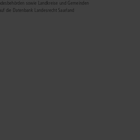
Landesbehörden sowie Landkreise und Gemeinden
auf die Datenbank Landesrecht Saarland
IS AKADEMIE
ziert und zertifiziert: Online-
ildungen
für Fachanwälte
in allen
ienstrecht
gen Fachgebieten.
echt
mehr erfahren
uristen
Online-Produktberater starten
Alle Kontaktmöglichkeiten
echt
 und