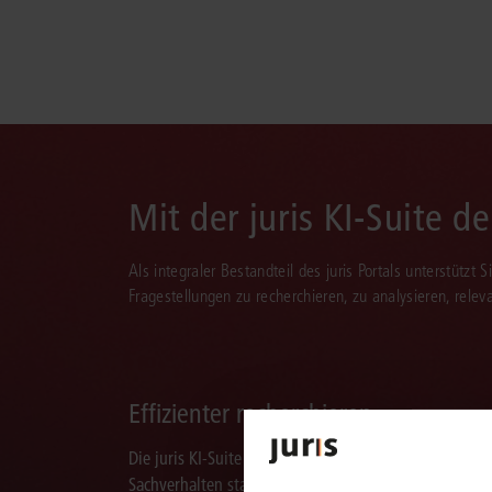
Mit der juris KI-Suite d
Als integraler Bestandteil des juris Portals unterstützt 
Fragestellungen zu recherchieren, zu analysieren, rele
Effizienter recherchieren
Die juris KI-Suite ermöglicht Ihnen, nach ganzen
Sachverhalten statt nur nach Stichworten zu