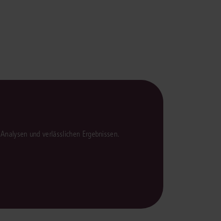
rrecht
lprozessrecht
en Analysen und verlässlichen Ergebnissen.