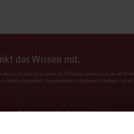
enkt das Wissen mit.
Sie die juris KI-Suite nicht nur bei der Recherche, sondern auch bei der Weiter
vante Inhalte einzuordnen, Argumentationen transparent zu belegen und mit
Ergebnisse sicher belegen
Die juris KI-Suite belegt ihre Ergebnisse mit
nachvollziehbaren, zitierfähigen Quellenverweisen.