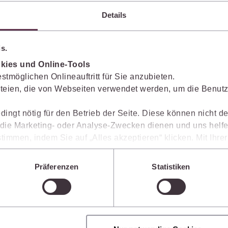
So können Sie die Antworten transparent prüfen,
Details
fachlich einordnen und auf einer belastbaren
Grundlage weiterverarbeiten.
s.
kies und Online-Tools
stmöglichen Onlineauftritt für Sie anzubieten.
teien, die von Webseiten verwendet werden, um die Benutze
dingt nötig für den Betrieb der Seite. Diese können nicht de
Texte blitzschnell erstellen
ie Marketing- oder Analyse-Zwecken dienen und uns helfe
timmen, indem Sie auf „Alles akzeptieren“ klicken. Mit Ihr
Die juris KI-Suite erstellt in Sekunden Textentwürfe
den, dass die mittels der Cookies erhobenen Daten mögliche
für Schriftsätze, Stellungnahmen und andere
n, die ein niedrigeres Datenschutzniveau als die EU aufwe
Dokumente. So verarbeiten Sie Rechercheergebnisse
Präferenzen
Statistiken
Sie jederzeit individuell anpassen. Weitere Infos finden Si
um ein Vielfaches schneller weiter als bislang.
 unseren
Hinweisen zum Datenschutz
.