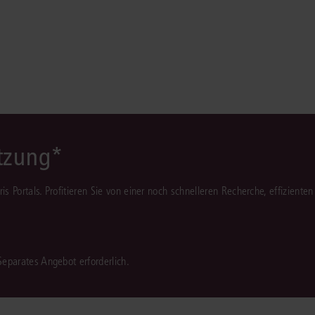
Immaterialgüte
Kanzleimanagement
Zivil- und Zivi
Medizinrecht
Miet- und Wohneigentumsrecht
ützung*
juris Portals. Profitieren Sie von einer noch schnelleren Recherche, effizient
 Separates Angebot erforderlich.