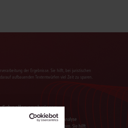
verarbeitung der Ergebnisse. Sie hilft, bei juristischen
 darauf aufbauenden Textentwürfen viel Zeit zu sparen.
Schneller analysieren
Die juris KI-Suite beschleunigt die Analyse
komplexer juristischer Fragestellungen. Sie hilft