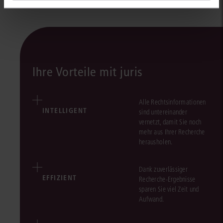
Ihre Vorteile mit juris
Alle Rechtsinformationen
INTELLIGENT
sind untereinander
vernetzt, damit Sie noch
mehr aus Ihrer Recherche
herausholen.
Dank zuverlässiger
EFFIZIENT
Recherche-Ergebnisse
sparen Sie viel Zeit und
Aufwand.