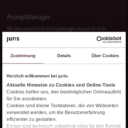
PromptManager
Mit dem persönlichen PromptManager der juris KI-Suite
speichern Sie Aufträge an die KI und nutzen sie bei Bedarf
schnell erneut. Mit dem PromptManager standardisieren Sie
Arbeitsabläufe und sorgen für eine effiziente Bearbeitung
Zustimmung
Details
Über Cookies
wiederkehrender juristischer Aufgaben.
Herzlich willkommen bei juris.
Aktuelle Hinweise zu Cookies und Online-Tools
Texte blitzschnell erstellen
Cookies helfen uns, den bestmöglichen Onlineauftritt
für Sie anzubieten.
Die juris KI-Suite erstellt in Sekunden Textentwürfe für
Cookies sind kleine Textdateien, die von Webseiten
Schriftsätze, Stellungnahmen und andere Dokumente. So
verwendet werden, um die Benutzererfahrung
verarbeiten Sie Rechercheergebnisse um ein Vielfaches schneller
effizienter zu gestalten.
weiter als bislang.
Einige sind technisch unbedingt nötig für den Betrieb