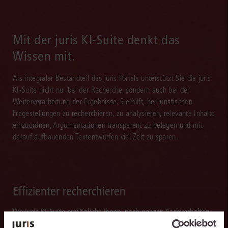
Mit der juris KI-Suite denkt das
Wissen mit.
Als integraler Bestandteil des juris Portals unterstützt Sie die juris
KI-Suite nicht nur bei der Recherche, sondern auch bei der
Weiterverarbeitung der Ergebnisse. Sie hilft, bei juristischen
Fragestellungen zu recherchieren, zu analysieren, relevante Inhalte
einzuordnen, Argumentationen transparent zu belegen und mit
darauf aufbauenden Textentwürfen viel Zeit zu sparen.
Effizienter recherchieren
Die juris KI-Suite ermöglicht Ihnen, nach ganzen Sachverhalten
statt nur nach Stichworten zu recherchieren. So finden Sie