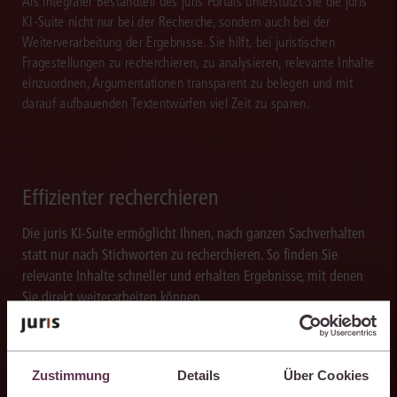
Als integraler Bestandteil des juris Portals unterstützt Sie die juris
KI-Suite nicht nur bei der Recherche, sondern auch bei der
Weiterverarbeitung der Ergebnisse. Sie hilft, bei juristischen
Fragestellungen zu recherchieren, zu analysieren, relevante Inhalte
einzuordnen, Argumentationen transparent zu belegen und mit
darauf aufbauenden Textentwürfen viel Zeit zu sparen.
Effizienter recherchieren
Die juris KI-Suite ermöglicht Ihnen, nach ganzen Sachverhalten
statt nur nach Stichworten zu recherchieren. So finden Sie
relevante Inhalte schneller und erhalten Ergebnisse, mit denen
Sie direkt weiterarbeiten können.
Zustimmung
Details
Über Cookies