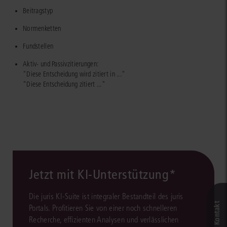
Beitragstyp
Normenketten
Fundstellen
Aktiv- und Passivzitierungen:
"Diese Entscheidung wird zitiert in ..."
"Diese Entscheidung zitiert ..."
Jetzt mit KI-Unterstützung*
Die juris KI-Suite ist integraler Bestandteil des juris
Portals. Profitieren Sie von einer noch schnelleren
Recherche, effizienten Analysen und verlässlichen