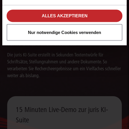
Arbeitsabläufe und sorgen für eine effiziente Bearbeitung
unseren
Hinweisen zum Datenschutz
.
wiederkehrender juristischer Aufgaben.
ALLES AKZEPTIEREN
Nur notwendige Cookies verwenden
Texte blitzschnell erstellen
Die juris KI-Suite erstellt in Sekunden Textentwürfe für
Schriftsätze, Stellungnahmen und andere Dokumente. So
verarbeiten Sie Rechercheergebnisse um ein Vielfaches schneller
weiter als bislang.
15 Minuten Live-Demo zur juris KI-
Suite