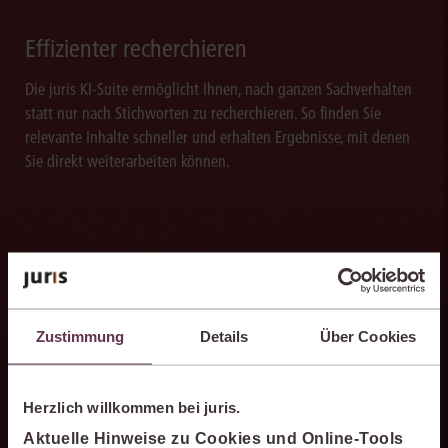
Effizienter recherchieren
Die juris KI-Suite ermöglicht Ihnen, nach ganzen Sachverhalten
statt nur nach Stichworten zu recherchieren. So finden Sie
relevante Inhalte schneller und erhalten Ergebnisse, mit denen
Sie direkt weiterarbeiten können.
Ergebnisse sicher belegen
Die juris KI-Suite belegt ihre Ergebnisse mit nachvollziehbaren,
Zustimmung
Details
Über Cookies
zitierfähigen Quellenverweisen. So können Sie die Antworten
transparent prüfen, fachlich einordnen und auf einer belastbaren
Grundlage weiterverarbeiten.
Herzlich willkommen bei juris.
Aktuelle Hinweise zu Cookies und Online-Tools