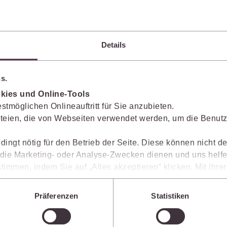
Ergebnisse sicher belegen
Die juris KI-Suite belegt ihre Ergebnisse mit
Details
nachvollziehbaren, zitierfähigen Quellenverweisen.
So können Sie die Antworten transparent prüfen,
s.
fachlich einordnen und auf einer belastbaren
Grundlage weiterverarbeiten.
kies und Online-Tools
stmöglichen Onlineauftritt für Sie anzubieten.
teien, die von Webseiten verwendet werden, um die Benutze
dingt nötig für den Betrieb der Seite. Diese können nicht de
ie Marketing- oder Analyse-Zwecken dienen und uns helfe
timmen, indem Sie auf „Alles akzeptieren“ klicken. Mit Ihr
Texte blitzschnell erstellen
den, dass die mittels der Cookies erhobenen Daten mögliche
n, die ein niedrigeres Datenschutzniveau als die EU aufwe
Präferenzen
Statistiken
Die juris KI-Suite erstellt in Sekunden Textentwürfe
Sie jederzeit individuell anpassen. Weitere Infos finden Si
für Schriftsätze, Stellungnahmen und andere
 unseren
Hinweisen zum Datenschutz
.
Dokumente. So verarbeiten Sie Rechercheergebnisse