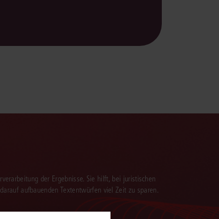
verarbeitung der Ergebnisse. Sie hilft, bei juristischen
 darauf aufbauenden Textentwürfen viel Zeit zu sparen.