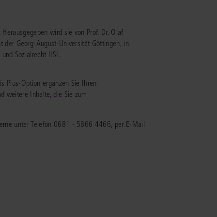
IS AKADEMIE
s. Herausgegeben wird sie von Prof. Dr. Olaf
cht der Georg-August-Universität Göttingen, in
ziert und zertifiziert: Online-
ildungen
für Fachanwälte
in allen
 und Sozialrecht HSI.
ienstrecht
gen Fachgebieten.
echt
uris Plus-Option ergänzen Sie Ihren
d weitere Inhalte, die Sie zum
mehr erfahren
 gerne unter Telefon 0681 - 5866 4466, per E-Mail
uristen
Online-Produktberater starten
Alle Kontaktmöglichkeiten
echt
 und