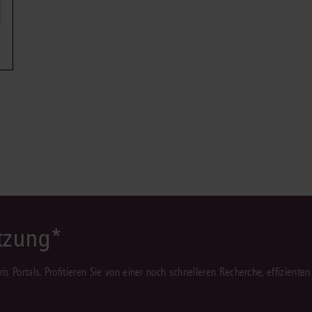
Immaterialgüte
Kanzleimanagement
Zivil- und Zivi
Medizinrecht
Miet- und Wohneigentumsrecht
ützung*
juris Portals. Profitieren Sie von einer noch schnelleren Recherche, effizient