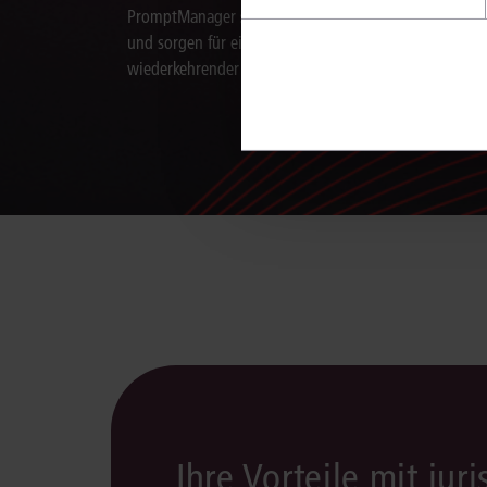
PromptManager standardisieren Sie Arbeitsabläufe
und sorgen für eine effiziente Bearbeitung
wiederkehrender juristischer Aufgaben.
Ihre Vorteile mit juri