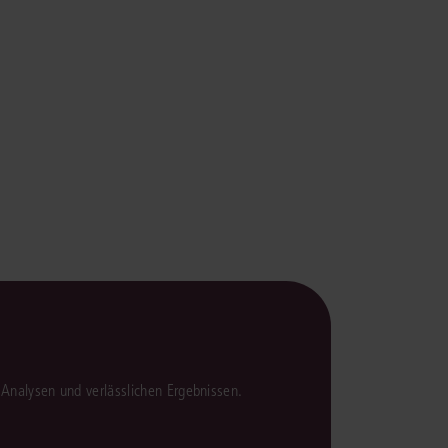
rrecht
lprozessrecht
en Analysen und verlässlichen Ergebnissen.