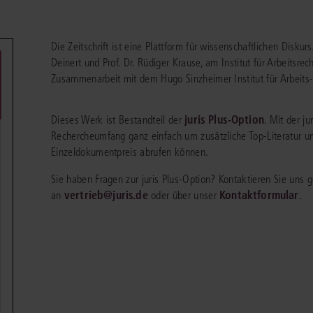
chen
Sie
Vereine und Verbände
die
ier
Finden Sie Lösungen und Inhalte, die zu Ihrem Fachgebiet passen.
JURIS BUSINESS
JUR
l,
Die Zeitschrift ist eine Plattform für wissenschaftlichen Diskur
WEITERE SERVICES
Unternehmen
Arbeitsrecht
Notare
Deinert und Prof. Dr. Rüdiger Krause, am Institut für Arbeitsre
e
Praxisnah und intuitiv: Schutz vor rechtlichen
Qualifi
eit
FAQ
Referendariat
Risiken
für Unternehmen, Institutionen
Fortb
Zusammenarbeit mit dem Hugo Sinzheimer Institut für Arbeits-
Außenwirtschaftsrecht
Öffentliches D
er
ten
l
und Steuerberater
.
wichti
en
e
Downloads
Studium und Hochschule
ortal
Bankrecht
Öffentliches R
juris Plus-Option
Dieses Werk ist Bestandteil der
. Mit der j
Veranstaltungen
Rechercheumfang ganz einfach um zusätzliche Top-Literatur un
Compliance
Sozialrecht
Einzeldokumentpreis abrufen können.
mehr erfahren
juris PraxisReporte
Datenschutzrecht
Steuerrecht
Sie haben Fragen zur juris Plus-Option? Kontaktieren Sie uns
vertrieb@juris.de
Erbrecht
Kontaktformular
Strafrecht
an
oder über unser
.
Familienrecht
Unternehmensj
Handels- und Gesellschaftsrecht
Verkehrsrecht
66-4466
(Mo-Do 9-18 Uhr, Fr 9-17 Uhr).
Insolvenzrecht
Versicherungsr
1 5866-4422
(Mo-Fr 8-18 Uhr).
duktberater für eine erste Produktempfehlung.
IT-und Medienrecht
Wettbewerbs-