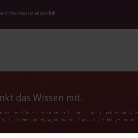
 Separates Angebot erforderlich.
enkt das Wissen mit.
Sie die juris KI-Suite nicht nur bei der Recherche, sondern auch bei der Weiter
vante Inhalte einzuordnen, Argumentationen transparent zu belegen und mit