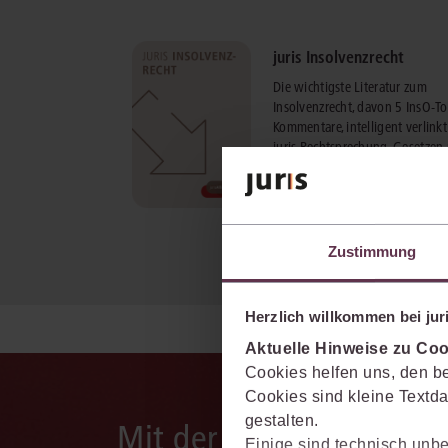
juris Insolvenzrecht
Die wichtigste Literatur zum
Insolvenzrecht, davon 5 InsO-To
Kommentare, intelligent verlinkt
juris Rechtsprechung, Gesetzen
Verordnungen.
mehr Informationen
Zustimmung
Herzlich willkommen bei juri
Aktuelle Hinweise zu Coo
Cookies helfen uns, den be
Cookies sind kleine Textda
gestalten.
Mit der juris KI-Suite d
Einige sind technisch unbe