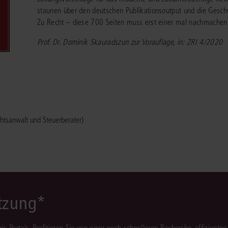
Immaterialgüte
staunen über den deutschen Publikationsoutput und die Geschw
Kanzleimanagement
Zu Recht – diese 700 Seiten muss erst einer mal nachmachen
Zivil- und Zivi
Medizinrecht
Prof. Dr. Dominik Skauradszun zur Vorauflage, in: ZRI 4/2020
Miet- und Wohneigentumsrecht
htsanwalt und Steuerberater)
ützung*
juris Portals. Profitieren Sie von einer noch schnelleren Recherche, effizient