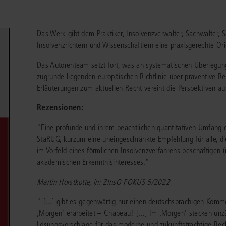
chen
Sie
Vereine und Verbände
die
ier
Finden Sie Lösungen und Inhalte, die zu Ihrem Fachgebiet passen.
JURIS BUSINESS
JUR
l,
Das Werk gibt dem Praktiker, Insolvenzverwalter, Sachwalter, S
WEITERE SERVICES
Unternehmen
Arbeitsrecht
Notare
Insolvenzrichtern und Wissenschaftlern eine praxisgerechte Ori
e
Praxisnah und intuitiv: Schutz vor rechtlichen
Qualifi
eit
FAQ
Referendariat
Risiken
für Unternehmen, Institutionen
Fortb
Außenwirtschaftsrecht
Öffentliches D
er
ten
Das Autorenteam setzt fort, was an systematischen Überlegu
l
und Steuerberater
.
wichti
en
e
Downloads
zugrunde liegenden europäischen Richtlinie über präventive Re
Studium und Hochschule
ortal
Bankrecht
Öffentliches R
Erläuterungen zum aktuellen Recht vereint die Perspektiven aus
Veranstaltungen
Compliance
Sozialrecht
Rezensionen:
mehr erfahren
juris PraxisReporte
Datenschutzrecht
Steuerrecht
"Eine profunde und ihrem beachtlichen quantitativen Umfang
StaRUG, kurzum eine uneingeschränkte Empfehlung für alle, di
Erbrecht
Strafrecht
im Vorfeld eines förmlichen Insolvenzverfahrens beschäftigen
Familienrecht
Unternehmensj
akademischen Erkenntnisinteresses."
Martin Horstkotte, in: ZInsO FOKUS 5/2022
Handels- und Gesellschaftsrecht
Verkehrsrecht
66-4466
(Mo-Do 9-18 Uhr, Fr 9-17 Uhr).
" [...] gibt es gegenwärtig nur einen deutschsprachigen Komment
Insolvenzrecht
Versicherungsr
1 5866-4422
(Mo-Fr 8-18 Uhr).
duktberater für eine erste Produktempfehlung.
‚Morgen’ erarbeitet – Chapeau! [...] Im ‚Morgen’ stecken unz
IT-und Medienrecht
Wettbewerbs-
Lösungsvorschläge für das moderne und zukunftsträchtige Rech