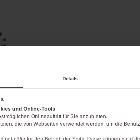
p-
 mit
 und
Details
s.
kies und Online-Tools
stmöglichen Onlineauftritt für Sie anzubieten.
teien, die von Webseiten verwendet werden, um die Benutze
enkt das Wissen mit.
dingt nötig für den Betrieb der Seite. Diese können nicht de