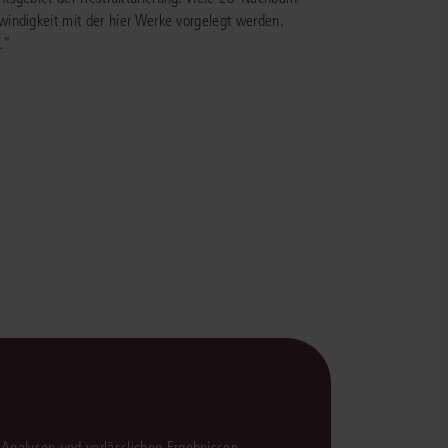
rrecht
indigkeit mit der hier Werke vorgelegt werden.
."
lprozessrecht
en Analysen und verlässlichen Ergebnissen.