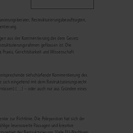
IS AKADEMIE
anierungsberater, Restrukturierungsbeauftragten,
entierung.
ziert und zertifiziert: Online-
ildungen
für Fachanwälte
in allen
ienstrecht
ngen aus der Kommentierung der dem Gesetz
gen Fachgebieten.
strukturierungsrahmen geflossen ist. Die
echt
 Praxis, Gerichtsbarkeit und Wissenschaft.
mehr erfahren
 entsprechende tiefschürfende Kommentierung des
e sich eingehend mit dem Restrukturierungsrecht
 (müssen) […] – oder auch nur aus Gründen eines
uristen
Online-Produktberater starten
Alle Kontaktmöglichkeiten
ar zur Richtlinie. Die Poleposition hat sich der
echt
ählige lesenswerte Passagen und kreative
 und
tsgebiet der Restrukturierung. Viele EU-Nachbarn