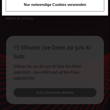
Die juris KI-Suite erstellt in Sekunden Textentwürfe für
Nur notwendige Cookies verwenden
Schriftsätze, Stellungnahmen und andere Dokumente. So
verarbeiten Sie Rechercheergebnisse um ein Vielfaches schneller
weiter als bislang.
15 Minuten Live-Demo zur juris KI-
Suite
Erfahren Sie, wie die juris KI-Suite Ihre Arbeit
unterstützt – live erklärt und auf Ihre Praxis
zugeschnitten.
Jetzt Live-Demo buchen