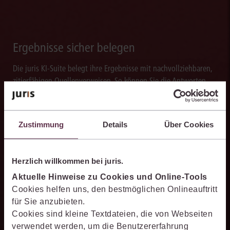
Ergebnisse sicher belegen
Die juris KI-Suite belegt ihre Ergebnisse mit nachvollziehbaren,
zitierfähigen Quellenverweisen. So können Sie die Antworten
transparent prüfen, fachlich einordnen und auf einer belastbaren
Grundlage weiterverarbeiten.
Zustimmung
Details
Über Cookies
Herzlich willkommen bei juris.
Schneller analysieren
Aktuelle Hinweise zu Cookies und Online-Tools
Die juris KI-Suite beschleunigt die Analyse komplexer
Cookies helfen uns, den bestmöglichen Onlineauftritt
juristischer Fragestellungen. Sie hilft dabei, Sachverhalte
für Sie anzubieten.
einzuordnen, Zusammenhänge zu erkennen und belastbare
Cookies sind kleine Textdateien, die von Webseiten
Ansatzpunkte für die weitere Bearbeitung zu gewinnen. Dabei
verwendet werden, um die Benutzererfahrung