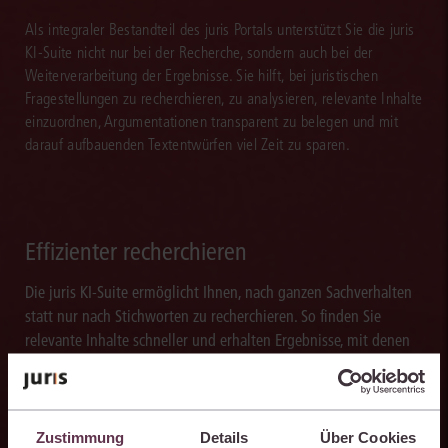
Als integraler Bestandteil des juris Portals unterstützt Sie die juris
KI-Suite nicht nur bei der Recherche, sondern auch bei der
Weiterverarbeitung der Ergebnisse. Sie hilft, bei juristischen
Fragestellungen zu recherchieren, zu analysieren, relevante Inhalte
einzuordnen, Argumentationen transparent zu belegen und mit
darauf aufbauenden Textentwürfen viel Zeit zu sparen.
Effizienter recherchieren
Die juris KI-Suite ermöglicht Ihnen, nach ganzen Sachverhalten
statt nur nach Stichworten zu recherchieren. So finden Sie
relevante Inhalte schneller und erhalten Ergebnisse, mit denen
Sie direkt weiterarbeiten können.
Zustimmung
Details
Über Cookies