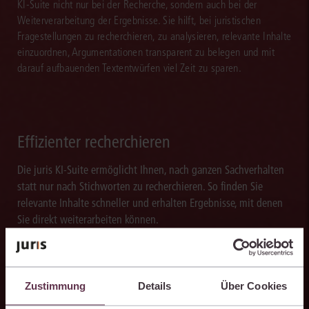
KI-Suite nicht nur bei der Recherche, sondern auch bei der
Weiterverarbeitung der Ergebnisse. Sie hilft, bei juristischen
Fragestellungen zu recherchieren, zu analysieren, relevante Inhalte
einzuordnen, Argumentationen transparent zu belegen und mit
darauf aufbauenden Textentwürfen viel Zeit zu sparen.
Effizienter recherchieren
Die juris KI-Suite ermöglicht Ihnen, nach ganzen Sachverhalten
statt nur nach Stichworten zu recherchieren. So finden Sie
relevante Inhalte schneller und erhalten Ergebnisse, mit denen
Sie direkt weiterarbeiten können.
Zustimmung
Details
Über Cookies
Ergebnisse sicher belegen