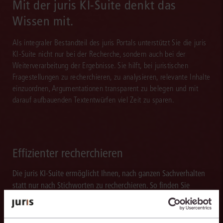
Mit der juris KI-Suite denkt das
Wissen mit.
Als integraler Bestandteil des juris Portals unterstützt Sie die juris
KI-Suite nicht nur bei der Recherche, sondern auch bei der
Weiterverarbeitung der Ergebnisse. Sie hilft, bei juristischen
Fragestellungen zu recherchieren, zu analysieren, relevante Inhalte
einzuordnen, Argumentationen transparent zu belegen und mit
darauf aufbauenden Textentwürfen viel Zeit zu sparen.
Effizienter recherchieren
Die juris KI-Suite ermöglicht Ihnen, nach ganzen Sachverhalten
statt nur nach Stichworten zu recherchieren. So finden Sie
relevante Inhalte schneller und erhalten Ergebnisse, mit denen
Sie direkt weiterarbeiten können.