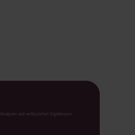
rrecht
lprozessrecht
en Analysen und verlässlichen Ergebnissen.