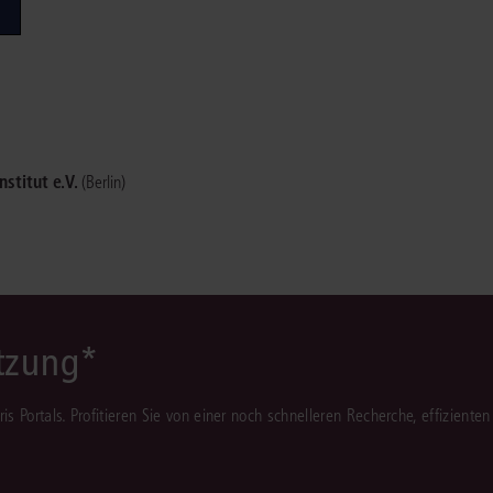
Immaterialgüte
Kanzleimanagement
Zivil- und Zivi
Medizinrecht
Miet- und Wohneigentumsrecht
stitut e.V.
(Berlin)
ützung*
juris Portals. Profitieren Sie von einer noch schnelleren Recherche, effizient