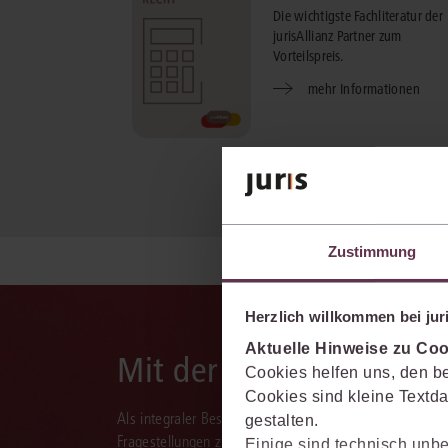
Die wichtigste Fachliteratur der
jurisAllianz Partner zum
Vorteilspreis.
mehr Informationen
Zustimmung
Herzlich willkommen bei juri
Aktuelle Hinweise zu Coo
Mit der juris KI-Suite d
Cookies helfen uns, den be
Cookies sind kleine Textda
Als integraler Bestandteil des juris Portals unterstützt 
gestalten.
Fragestellungen zu recherchieren, zu analysieren, rele
Einige sind technisch unbe