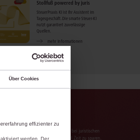
Stollfuß powered by juris
SteuerPraxis KI ist Ihr Assistent im
Tagesgeschäft. Die smarte Steuer-KI
nutzt garantiert zuverlässige
Quellen.
mehr Informationen
Über Cookies
rerfahrung effizienter zu
verarbeitung der Ergebnisse. Sie hilft, bei juristischen
 darauf aufbauenden Textentwürfen viel Zeit zu sparen.
aktiviert werden. Der