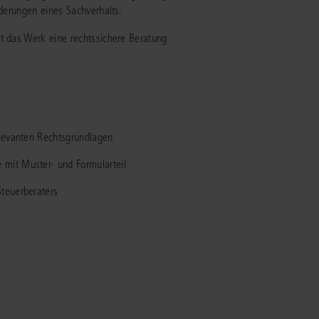
rderungen eines Sachverhalts.
IS AKADEMIE
ht das Werk eine rechtssichere Beratung
ziert und zertifiziert: Online-
ildungen
für Fachanwälte
in allen
ienstrecht
gen Fachgebieten.
echt
elevanten Rechtsgrundlagen
mehr erfahren
mit Muster- und Formularteil
Steuerberaters
uristen
Online-Produktberater starten
Alle Kontaktmöglichkeiten
echt
 und