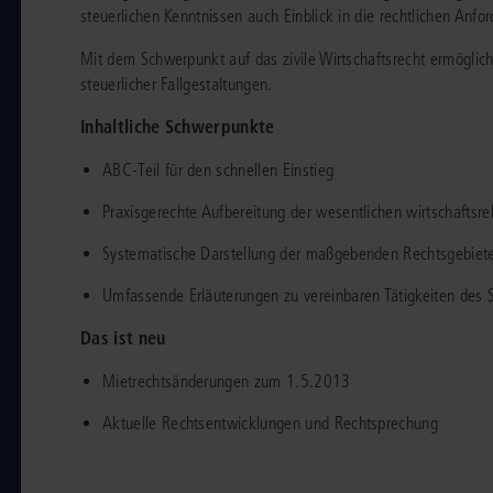
steuerlichen Kenntnissen auch Einblick in die rechtlichen Anfo
chen
Sie
Vereine und Verbände
die
ier
Finden Sie Lösungen und Inhalte, die zu Ihrem Fachgebiet passen.
JURIS BUSINESS
JUR
Mit dem Schwerpunkt auf das zivile Wirtschaftsrecht ermöglic
l,
WEITERE SERVICES
Unternehmen
Arbeitsrecht
Notare
steuerlicher Fallgestaltungen.
e
Praxisnah und intuitiv: Schutz vor rechtlichen
Qualifi
eit
FAQ
Referendariat
Risiken
für Unternehmen, Institutionen
Fortb
Inhaltliche Schwerpunkte
Außenwirtschaftsrecht
Öffentliches D
er
ten
l
und Steuerberater
.
wichti
en
e
Downloads
Studium und Hochschule
ABC-Teil für den schnellen Einstieg
ortal
Bankrecht
Öffentliches R
Veranstaltungen
Praxisgerechte Aufbereitung der wesentlichen wirtschaftsr
Compliance
Sozialrecht
mehr erfahren
Systematische Darstellung der maßgebenden Rechtsgebiete 
juris PraxisReporte
Datenschutzrecht
Steuerrecht
Umfassende Erläuterungen zu vereinbaren Tätigkeiten des 
Erbrecht
Strafrecht
Das ist neu
Familienrecht
Unternehmensj
Mietrechtsänderungen zum 1.5.2013
Handels- und Gesellschaftsrecht
Verkehrsrecht
Aktuelle Rechtsentwicklungen und Rechtsprechung
66-4466
(Mo-Do 9-18 Uhr, Fr 9-17 Uhr).
Insolvenzrecht
Versicherungsr
1 5866-4422
(Mo-Fr 8-18 Uhr).
duktberater für eine erste Produktempfehlung.
IT-und Medienrecht
Wettbewerbs-