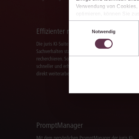
Verwendung von Cookies, d
optimieren, können Sie zus
sich auch damit einverstan
Einwilligungsauswahl
die USA) übermittelt werde
Effizienter recherchieren
Notwendig
Ihre Einstellungen können 
Die juris KI-Suite ermöglicht Ihnen, nach ganzen
im Cookiebanner sowie in
Sachverhalten statt nur nach Stichworten zu
recherchieren. So finden Sie relevante Inhalte
schneller und erhalten Ergebnisse, mit denen Sie
direkt weiterarbeiten können.
PromptManager
Mit dem persönlichen PromptManager der juris KI-