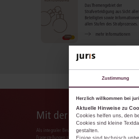
Das Themengebiet der
Strafverteidigung aus Sicht aller
Beteiligten sowie Informatione
allen Stufen des Strafprozesses.
mehr Informationen
Zustimmung
Herzlich willkommen bei juri
Aktuelle Hinweise zu Coo
Mit der juris KI-Suite d
Cookies helfen uns, den be
Cookies sind kleine Textda
Als integraler Bestandteil des juris Portals unterstützt 
gestalten.
Fragestellungen zu recherchieren, zu analysieren, rele
Einige sind technisch unbe