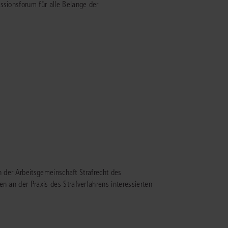
ssionsforum für alle Belange der
IS AKADEMIE
ziert und zertifiziert: Online-
ildungen
für Fachanwälte
in allen
ienstrecht
gen Fachgebieten.
echt
mehr erfahren
uristen
an der Arbeitsgemeinschaft Strafrecht des
n an der Praxis des Strafverfahrens interessierten
Online-Produktberater starten
Alle Kontaktmöglichkeiten
echt
 und