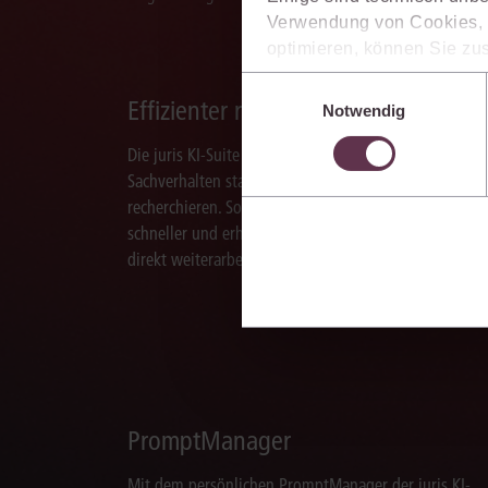
Verwendung von Cookies, d
optimieren, können Sie zus
sich auch damit einverstan
Einwilligungsauswahl
die USA) übermittelt werde
Effizienter recherchieren
Notwendig
Ihre Einstellungen können 
Die juris KI-Suite ermöglicht Ihnen, nach ganzen
im Cookiebanner sowie in
Sachverhalten statt nur nach Stichworten zu
recherchieren. So finden Sie relevante Inhalte
schneller und erhalten Ergebnisse, mit denen Sie
direkt weiterarbeiten können.
PromptManager
Mit dem persönlichen PromptManager der juris KI-