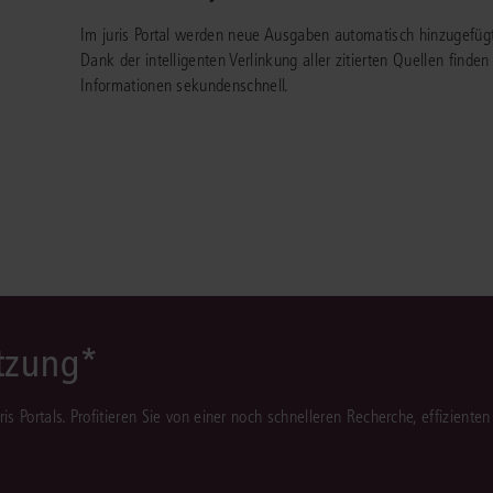
Immaterialgüte
Im juris Portal werden neue Ausgaben automatisch hinzugefügt.
Kanzleimanagement
Zivil- und Zivi
Dank der intelligenten Verlinkung aller zitierten Quellen finde
Medizinrecht
Informationen sekundenschnell.
Miet- und Wohneigentumsrecht
ützung*
juris Portals. Profitieren Sie von einer noch schnelleren Recherche, effizient