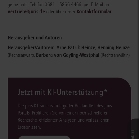
gerne unter Telefon 0681 - 5866 4466, per E-Mail an
vertrieb@juris.de
Kontaktformular
oder über unser
.
Herausgeber und Autoren
Herausgeber/Autoren:
Arne-Patrik Heinze
,
Henning Heinze
,
Barbara von Gayling-Westphal
(Rechtsanwalt)
(Rechtsanwältin)
Jetzt mit KI-Unterstützung*
Die juris KI-Suite ist integraler Bestandteil des juris
Portals. Profitieren Sie von einer noch schnelleren
Recherche, effizienten Analysen und verlässlichen
Ergebnissen.