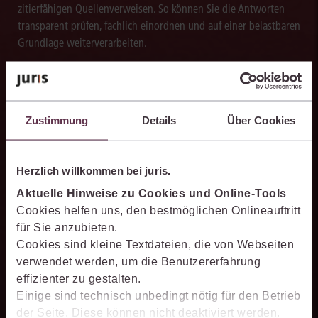
zitierfähigen Quellenverweisen. So können Sie die Antworten
transparent prüfen, fachlich einordnen und auf einer belastbaren
Grundlage weiterverarbeiten.
Zustimmung
Details
Über Cookies
Schneller analysieren
Die juris KI-Suite beschleunigt die Analyse komplexer
Herzlich willkommen bei juris.
juristischer Fragestellungen. Sie hilft dabei, Sachverhalte
einzuordnen, Zusammenhänge zu erkennen und belastbare
Aktuelle Hinweise zu Cookies und Online-Tools
Ansatzpunkte für die weitere Bearbeitung zu gewinnen. Dabei
Cookies helfen uns, den bestmöglichen Onlineauftritt
können Sie sich auf die Quellenqualität und die Aktualität des
für Sie anzubieten.
juris Datenraums verlassen.
Cookies sind kleine Textdateien, die von Webseiten
verwendet werden, um die Benutzererfahrung
effizienter zu gestalten.
Einige sind technisch unbedingt nötig für den Betrieb
der Seite. Diese können nicht deaktiviert werden.