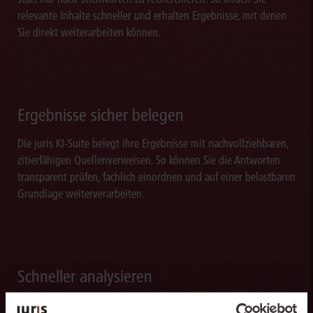
relevante Inhalte schneller und erhalten Ergebnisse, mit denen
Sie direkt weiterarbeiten können.
Ergebnisse sicher belegen
Die juris KI-Suite belegt ihre Ergebnisse mit nachvollziehbaren,
zitierfähigen Quellenverweisen. So können Sie die Antworten
transparent prüfen, fachlich einordnen und auf einer belastbaren
Grundlage weiterverarbeiten.
Schneller analysieren
Die juris KI-Suite beschleunigt die Analyse komplexer