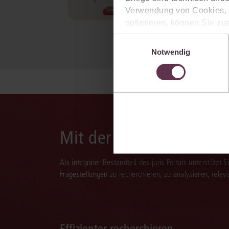
Verwendung von Cookies, d
mehr Informationen
optimieren, können Sie zus
sich auch damit einverstan
Einwilligungsauswahl
die USA) übermittelt werde
Notwendig
Ihre Einstellungen können 
im Cookiebanner sowie in
Mit der juris KI-Suite d
Als integraler Bestandteil des juris Portals unterstützt 
Fragestellungen zu recherchieren, zu analysieren, rele
Effizienter recherchieren