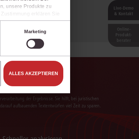
n, unsere Produkte zu
Live‑Demo
& Kontakt
er Zustimmung erklären Sie
rweise in Drittländer (z.B.
isen.
Online-
Marketing
Produkt­
e unter den Einstellungen
berater
ALLES AKZEPTIEREN
verarbeitung der Ergebnisse. Sie hilft, bei juristischen
 darauf aufbauenden Textentwürfen viel Zeit zu sparen.
Schneller analysieren