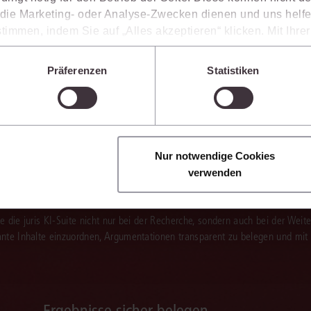
ie Marketing- oder Analyse-Zwecken dienen und uns helfe
timmen, indem Sie auf „Alles akzeptieren“ klicken. Mit Ihr
den, dass die mittels der Cookies erhobenen Daten mögliche
n, die ein niedrigeres Datenschutzniveau als die EU aufwe
Präferenzen
Statistiken
Sie jederzeit individuell anpassen. Weitere Infos finden Si
 unseren
Hinweisen zum Datenschutz
.
Nur notwendige Cookies
verwenden
enkt das Wissen mit.
Sie die juris KI-Suite nicht nur bei der Recherche, sondern auch bei der Weiter
vante Inhalte einzuordnen, Argumentationen transparent zu belegen und mit
Ergebnisse sicher belegen