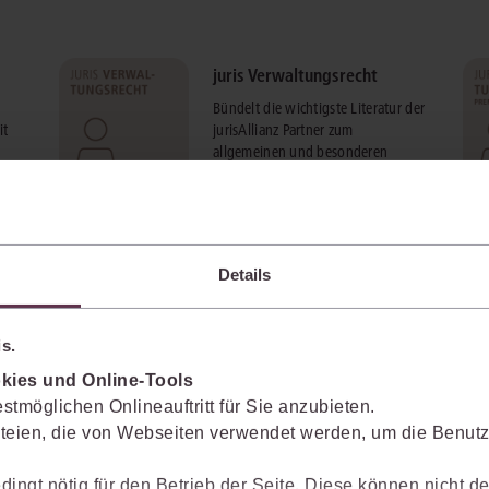
juris Verwaltungsrecht
Bündelt die wichtigste Literatur der
it
jurisAllianz Partner zum
allgemeinen und besonderen
Verwaltungsrecht.
mehr Informationen
Details
s.
ne
kies und Online-Tools
er
stmöglichen Onlineauftritt für Sie anzubieten.
teien, die von Webseiten verwendet werden, um die Benutze
baren
dingt nötig für den Betrieb der Seite. Diese können nicht de