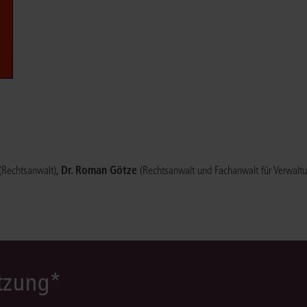
Immaterialgüte
Kanzleimanagement
Zivil- und Zivi
Medizinrecht
Miet- und Wohneigentumsrecht
,
Dr. Roman Götze
(Rechtsanwalt)
(Rechtsanwalt und Fachanwalt für Verwaltun
ützung*