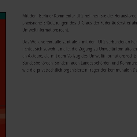
chen
Sie
Vereine und Verbände
die
ier
Finden Sie Lösungen und Inhalte, die zu Ihrem Fachgebiet passen.
Mit dem Berliner Kommentar UIG nehmen Sie die Herausforder
JURIS BUSINESS
JUR
l,
WEITERE SERVICES
Unternehmen
Arbeitsrecht
Notare
praxisnahe Erläuterungen des UIG aus der Feder äußerst erfa
e
Praxisnah und intuitiv: Schutz vor rechtlichen
Qualifi
eit
Umweltinformationsrecht.
FAQ
Referendariat
Risiken
für Unternehmen, Institutionen
Fortb
Außenwirtschaftsrecht
Öffentliches D
er
ten
l
und Steuerberater
.
wichti
en
e
Das Werk vereint alle zentralen, mit dem UIG verbundenen Pe
Downloads
Studium und Hochschule
ortal
Bankrecht
Öffentliches R
richtet sich sowohl an alle, die Zugang zu Umweltinformatione
an Akteure, die mit dem Vollzug des Umweltinformationsrechts 
Veranstaltungen
Compliance
Sozialrecht
Bundesbehörden, sondern auch Landesbehörden und Kommunen –
mehr erfahren
wie die privatrechtlich organisierten Träger der kommunalen D
juris PraxisReporte
Datenschutzrecht
Steuerrecht
Erbrecht
Strafrecht
Familienrecht
Unternehmensj
Handels- und Gesellschaftsrecht
Verkehrsrecht
66-4466
(Mo-Do 9-18 Uhr, Fr 9-17 Uhr).
Insolvenzrecht
Versicherungsr
1 5866-4422
(Mo-Fr 8-18 Uhr).
duktberater für eine erste Produktempfehlung.
IT-und Medienrecht
Wettbewerbs-