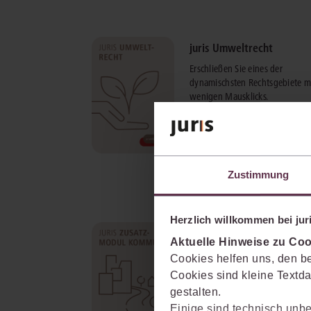
juris Umweltrecht
Erschließen Sie eines der
dynamischsten Rechtsgebiete m
wenigen Mausklicks.
mehr Informationen
Zustimmung
Herzlich willkommen bei juri
juris Zusatzmodul Kommu
Aktuelle Hinweise zu Coo
Das ganze Spektrum kommunal
Cookies helfen uns, den be
Rechtsanwendung in einem
Cookies sind kleine Textda
Produktpaket. Mit zahlreichen
gestalten.
Praxishilfen und direkt einsetz
Einige sind technisch unbe
Mustervorlagen.