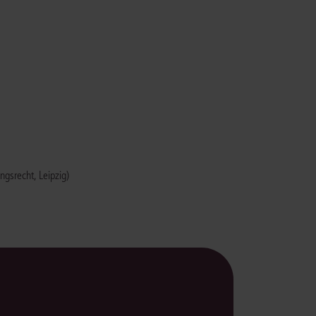
rrecht
lprozessrecht
gsrecht, Leipzig)