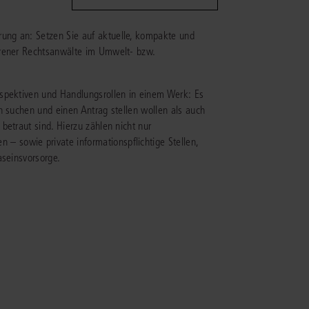
ung an: Setzen Sie auf aktuelle, kompakte und
IS AKADEMIE
hrener Rechtsanwälte im Umwelt- bzw.
ziert und zertifiziert: Online-
ildungen
für Fachanwälte
in allen
ienstrecht
gen Fachgebieten.
rspektiven und Handlungsrollen in einem Werk: Es
echt
n suchen und einen Antrag stellen wollen als auch
betraut sind. Hierzu zählen nicht nur
 sowie private informationspflichtige Stellen,
mehr erfahren
aseinsvorsorge.
uristen
Online-Produktberater starten
Alle Kontaktmöglichkeiten
echt
 und