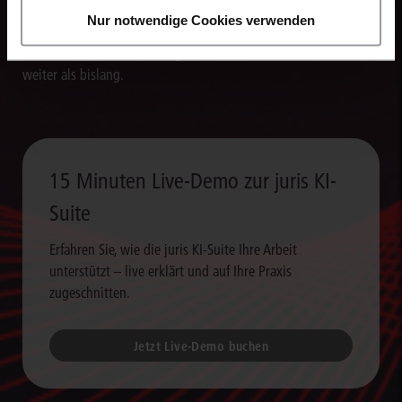
Die juris KI-Suite erstellt in Sekunden Textentwürfe für
Nur notwendige Cookies verwenden
Schriftsätze, Stellungnahmen und andere Dokumente. So
verarbeiten Sie Rechercheergebnisse um ein Vielfaches schneller
weiter als bislang.
15 Minuten Live-Demo zur juris KI-
Suite
Erfahren Sie, wie die juris KI-Suite Ihre Arbeit
unterstützt – live erklärt und auf Ihre Praxis
zugeschnitten.
Jetzt Live-Demo buchen