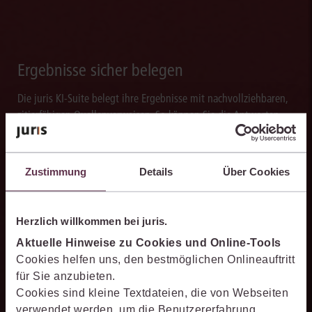
Ergebnisse sicher belegen
Die juris KI-Suite belegt ihre Ergebnisse mit nachvollziehbaren,
zitierfähigen Quellenverweisen. So können Sie die Antworten
transparent prüfen, fachlich einordnen und auf einer belastbaren
Grundlage weiterverarbeiten.
Zustimmung
Details
Über Cookies
Herzlich willkommen bei juris.
Schneller analysieren
Aktuelle Hinweise zu Cookies und Online-Tools
Die juris KI-Suite beschleunigt die Analyse komplexer
Cookies helfen uns, den bestmöglichen Onlineauftritt
juristischer Fragestellungen. Sie hilft dabei, Sachverhalte
für Sie anzubieten.
einzuordnen, Zusammenhänge zu erkennen und belastbare
Cookies sind kleine Textdateien, die von Webseiten
Ansatzpunkte für die weitere Bearbeitung zu gewinnen. Dabei
verwendet werden, um die Benutzererfahrung