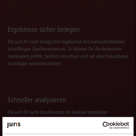
Ergebnisse sicher belegen
Die juris KI-Suite belegt ihre Ergebnisse mit nachvollziehbaren,
zitierfähigen Quellenverweisen. So können Sie die Antworten
transparent prüfen, fachlich einordnen und auf einer belastbaren
Grundlage weiterverarbeiten.
Schneller analysieren
Die juris KI-Suite beschleunigt die Analyse komplexer
juristischer Fragestellungen. Sie hilft dabei, Sachverhalte
einzuordnen, Zusammenhänge zu erkennen und belastbare
Ansatzpunkte für die weitere Bearbeitung zu gewinnen. Dabei