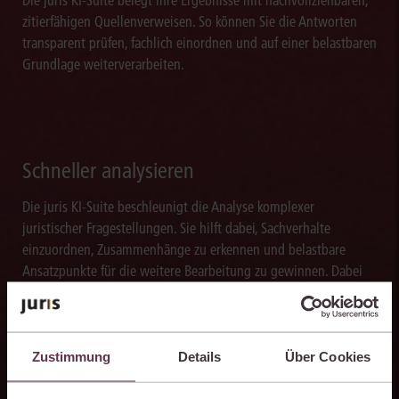
Die juris KI-Suite belegt ihre Ergebnisse mit nachvollziehbaren,
zitierfähigen Quellenverweisen. So können Sie die Antworten
transparent prüfen, fachlich einordnen und auf einer belastbaren
Grundlage weiterverarbeiten.
Schneller analysieren
Die juris KI-Suite beschleunigt die Analyse komplexer
juristischer Fragestellungen. Sie hilft dabei, Sachverhalte
einzuordnen, Zusammenhänge zu erkennen und belastbare
Ansatzpunkte für die weitere Bearbeitung zu gewinnen. Dabei
können Sie sich auf die Quellenqualität und die Aktualität des
juris Datenraums verlassen.
Zustimmung
Details
Über Cookies