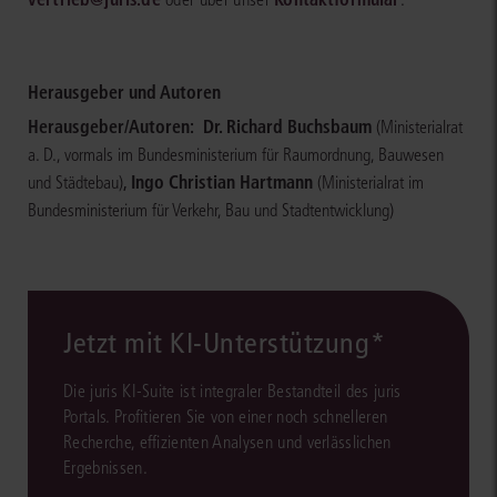
Herausgeber und Autoren
Herausgeber/Autoren:
Dr. Richard Buchsbaum
(Ministerialrat
a. D., vormals im Bundesministerium für Raumordnung, Bauwesen
,
Ingo Christian Hartmann
und Städtebau)
(Ministerialrat im
Bundesministerium für Verkehr, Bau und Stadtentwicklung)
Jetzt mit KI-Unterstützung*
Die juris KI-Suite ist integraler Bestandteil des juris
Portals. Profitieren Sie von einer noch schnelleren
Recherche, effizienten Analysen und verlässlichen
Ergebnissen.