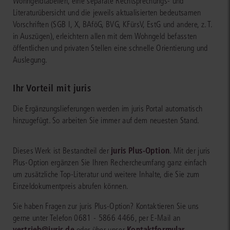
Wohngeldtabellen, eine separate Rechtsprechungs- und
Literaturübersicht und die jeweils aktualisierten bedeutsamen
Vorschriften (SGB I, X, BAföG, BVG, KFürsV, EstG und andere, z. T.
in Auszügen), erleichtern allen mit dem Wohngeld befassten
öffentlichen und privaten Stellen eine schnelle Orientierung und
Auslegung.
Ihr Vorteil mit juris
Die Ergänzungslieferungen werden im juris Portal automatisch
hinzugefügt. So arbeiten Sie immer auf dem neuesten Stand.
juris Plus-Option
Dieses Werk ist Bestandteil der
. Mit der juris
Plus-Option ergänzen Sie Ihren Rechercheumfang ganz einfach
um zusätzliche Top-Literatur und weitere Inhalte, die Sie zum
Einzeldokumentpreis abrufen können.
Sie haben Fragen zur juris Plus-Option? Kontaktieren Sie uns
gerne unter Telefon 0681 - 5866 4466, per E-Mail an
vertrieb@juris.de
Kontaktformular
oder über unser
.