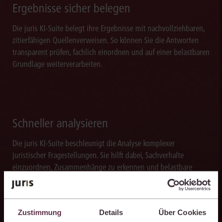
Ergebnisse sicher belegen
Die juris KI-Suite belegt ihre Ergebnisse mit nachvollziehbaren,
zitierfähigen Quellenverweisen. So können Sie die Antworten
transparent prüfen, fachlich einordnen und auf einer belastbaren
Grundlage weiterverarbeiten.
Schneller analysieren
Die juris KI-Suite beschleunigt die Analyse komplexer
juristischer Fragestellungen. Sie hilft dabei, Sachverhalte
einzuordnen, Zusammenhänge zu erkennen und belastbare
Ansatzpunkte für die weitere Bearbeitung zu gewinnen. Dabei
können Sie sich auf die Quellenqualität und die Aktualität des
juris Datenraums verlassen.
Zustimmung
Details
Über Cookies